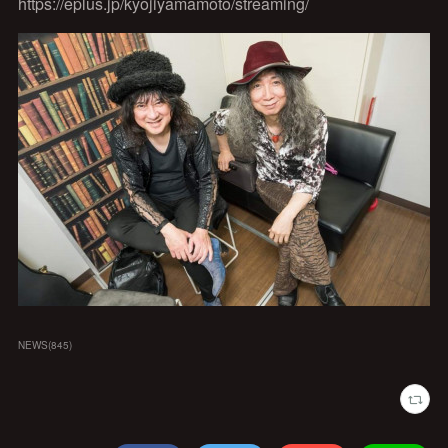
https://eplus.jp/kyojiyamamoto/streaming/
NEWS
(
845
)