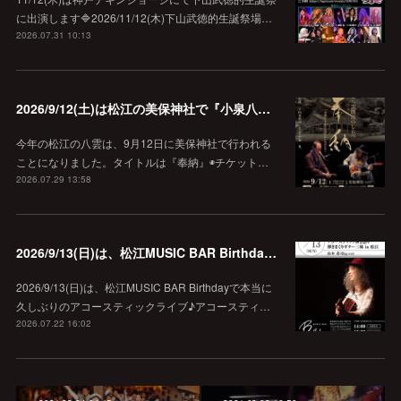
に出演します🔷2026/11/12(木)下山武徳的生誕祭場…
2026.07.31 10:13
2026/9/12(土)は松江の美保神社で『小泉八雲朗読のしらべ』
今年の松江の八雲は、9月12日に美保神社で行われる
ことになりました。タイトルは『奉納』◉チケット…
2026.07.29 13:58
2026/9/13(日)は、松江MUSIC BAR Birthdayでアコースティック弾き語り弾きまくりギター三昧♪
2026/9/13(日)は、松江MUSIC BAR Birthdayで本当に
久しぶりのアコースティックライブ♪アコースティ…
2026.07.22 16:02