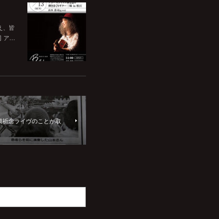
いえ、皆
司 ア…
復興祈念ライヴのことが取