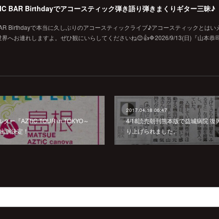
MUSIC BAR Birthdayでアコースティック弾き語り弾きまくりギター三昧♪
SIC BAR Birthdayで本当に久しぶりのアコースティックライブ♪アコースティックとは
お連れしますよ。ぜひ観にいらしてくださいね😊👍🔷2026/9/13(日)『山本恭
2017.04.18 06:47
ルター『AZTiC TOUR in TOKYO～
4/18読売朝刊熊本版で益城病院 
 出演決定！
り上げられました。