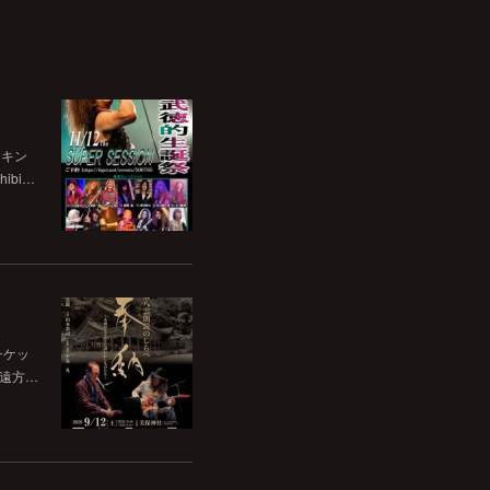
チキン
bi…
チケッ
。遠方…