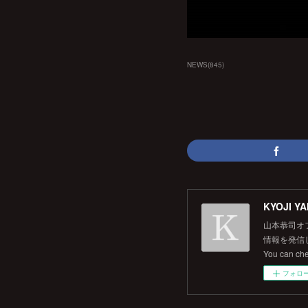
NEWS
(
845
)
KYOJI YA
山本恭司オ
情報を発信して
You can ch
フォロ