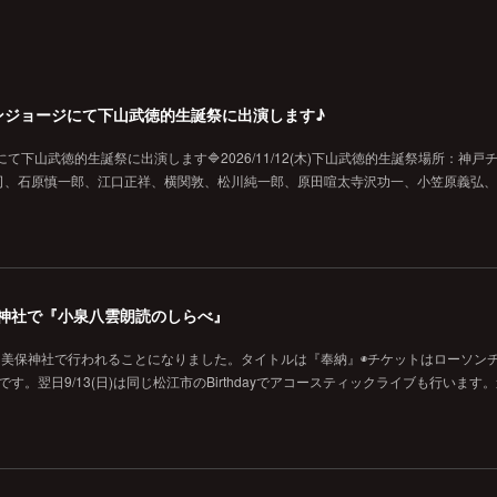
戸チキンジョージにて下山武徳的生誕祭に出演します♪
ジにて下山武徳的生誕祭に出演します🔷2026/11/12(木)下山武徳的生誕祭場所：神戸
、石原慎一郎、江口正祥、横関敦、松川純一郎、原田喧太寺沢功一、小笠原義弘、hi
の美保神社で『小泉八雲朗読のしらべ』
に美保神社で行われることになりました。タイトルは『奉納』◉チケットはローソン
です。翌日9/13(日)は同じ松江市のBirthdayでアコースティックライブも行います