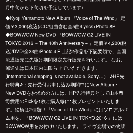
月中旬から下旬頃を予定しています)
◆Kyoji Yamamoto New Album 『Voice of The Wind』 定
価￥3,000(税込)/CD/組曲含む全5曲/Lyrics+Photo 8P
◆BOWWOW New DVD 『BOWWOW G2 LIVE IN
TOKYO 2016 ～The 40th Anniversary～』定価￥4,200(税
込)/DVD/全23曲/Photo４P 上記2作品を下記要領で、全国
流通販売に先駆け期間限定先行販売を行います。 なお、
郵送先は日本国内に限らせていただきます。
(International shipping is not available. Sorry…） ♪HP先
行特典♪：先行受付お申し込み期間中にNew Album・
New DVDをお求めの方には、HP先行特典として山本恭
司愛用のPickを1枚ご購入毎に1枚プレゼントいたしま
す。絵柄は2種類!!! 『Voice of The Wind』にはソロアルバ
ム用を、『BOWWOW G2 LIVE IN TOKYO 2016 』には
BOWWOW用をお付けいたします。 ライヴ会場での物販