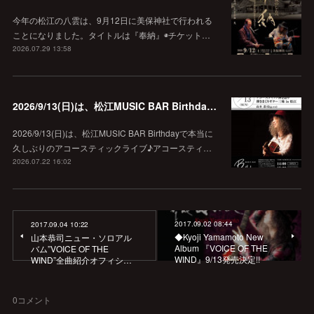
今年の松江の八雲は、9月12日に美保神社で行われる
ことになりました。タイトルは『奉納』◉チケット…
2026.07.29 13:58
2026/9/13(日)は、松江MUSIC BAR Birthdayでアコースティック弾き語り弾きまくりギター三昧♪
2026/9/13(日)は、松江MUSIC BAR Birthdayで本当に
久しぶりのアコースティックライブ♪アコースティ…
2026.07.22 16:02
2017.09.02 08:44
2017.09.04 10:22
◆Kyoji Yamamoto New
山本恭司ニュー・ソロアル
Album 『VOICE OF THE
バム”VOICE OF THE
WIND』9/13発売決定!!
WIND”全曲紹介オフィシ…
0
コメント