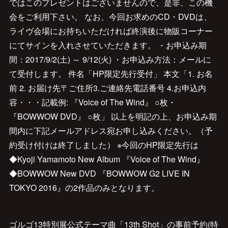
ではこのプレゼントはございませんので、是非、この機
会をご利用下さい。 なお、今回お求めのCD・DVDは、
ライヴ会場にお持ちいただければ終演後に物販コーナー
にてサインを入れさせていただきます。 ・お申込み期
間：2017/9/2(土) ～ 9/12(火) ・お申込み方法：メールに
て受付します。 件名「HP限定先行受付」 本文「1. お名
前 2. お届け先〒ご住所3.ご連絡先電話番号 4.お申込内
容・・・記載例: 『Voice of The Wind』 ○枚・
『BOWWOW DVD』 ○枚」 以上を明記の上、お申込み期
間内に下記メールアドレス宛お申し込みください。（予
約受け付けは終了しました） ※今回のHP限定先行は
◆Kyoji Yamamoto New Album 『Voice of The Wind』
◆BOWWOW New DVD 『BOWWOW G2 LIVE IN
TOKYO 2016』の2作品のみとなります。
ゴルゴ13特別展公式テーマ曲「13th Shot」の事前予約(特