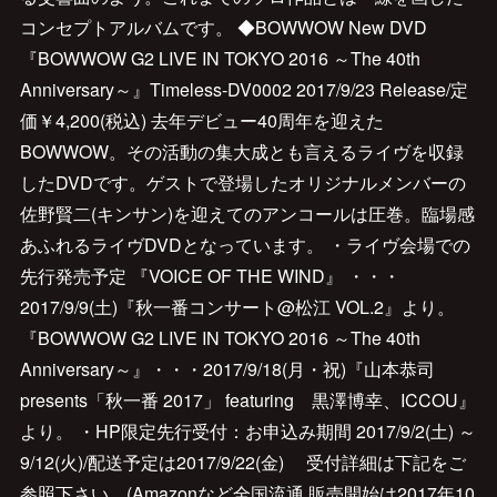
コンセプトアルバムです。 ◆BOWWOW New DVD
『BOWWOW G2 LIVE IN TOKYO 2016 ～The 40th
Anniversary～』Timeless-DV0002 2017/9/23 Release/定
価￥4,200(税込) 去年デビュー40周年を迎えた
BOWWOW。その活動の集大成とも言えるライヴを収録
したDVDです。ゲストで登場したオリジナルメンバーの
佐野賢二(キンサン)を迎えてのアンコールは圧巻。臨場感
あふれるライヴDVDとなっています。 ・ライヴ会場での
先行発売予定 『VOICE OF THE WIND』 ・・・
2017/9/9(土)『秋一番コンサート@松江 VOL.2』より。
『BOWWOW G2 LIVE IN TOKYO 2016 ～The 40th
Anniversary～』・・・2017/9/18(月・祝)『山本恭司
presents「秋一番 2017」 featuring 黒澤博幸、ICCOU』
より。 ・HP限定先行受付：お申込み期間 2017/9/2(土) ～
9/12(火)/配送予定は2017/9/22(金) 受付詳細は下記をご
参照下さい。(Amazonなど全国流通 販売開始は2017年10