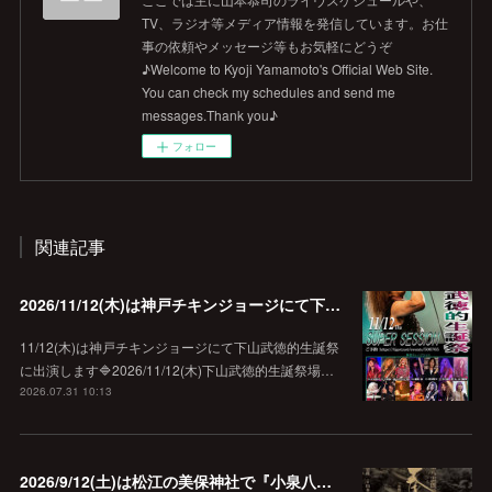
TV、ラジオ等メディア情報を発信しています。お仕
事の依頼やメッセージ等もお気軽にどうぞ
♪Welcome to Kyoji Yamamoto's Official Web Site.
You can check my schedules and send me
messages.Thank you♪
フォロー
関連記事
2026/11/12(木)は神戸チキンジョージにて下山武徳的生誕祭に出演します♪
11/12(木)は神戸チキンジョージにて下山武徳的生誕祭
に出演します🔷2026/11/12(木)下山武徳的生誕祭場…
2026.07.31 10:13
2026/9/12(土)は松江の美保神社で『小泉八雲朗読のしらべ』