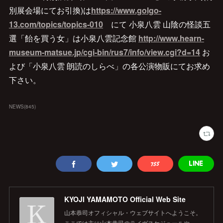
別展会場にてお引換)は
https://www.golgo-
13.com/topics/topics-010
にて 小泉八雲 山陰の怪談五
選「飴を買う女」は小泉八雲記念館
http://www.hearn-
museum-matsue.jp/cgi-bin/rus7/info/view.cgi?d=14
お
よび「小泉八雲 朗読のしらべ」の各公演物販にてお求め
下さい。
NEWS
(
845
)
KYOJI YAMAMOTO Official Web Site
山本恭司オフィシャル・ウェブサイトへようこそ。
ここでは主に山本恭司のライヴスケジュールや、