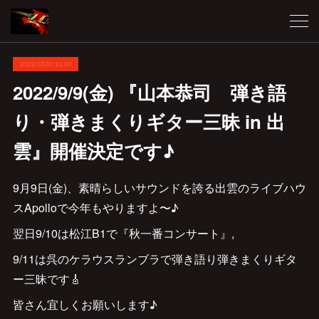
2022.07.20 10:20
2022/9/9(金) 『山本恭司 弾き語
り・弾きまくりギター三昧 in 出
雲』開催決定です♪
9月9日(金)、素晴らしいサウンドを誇る出雲のライブハウ
スApolloで今年もやりますよ〜♪
翌日9/10は松江B1で『秋一番コンサート』,
9/11は呉のケラウスランブラで弾き語り弾きまくりギタ
ー三昧です🎸
皆さん宜しくお願いします♪