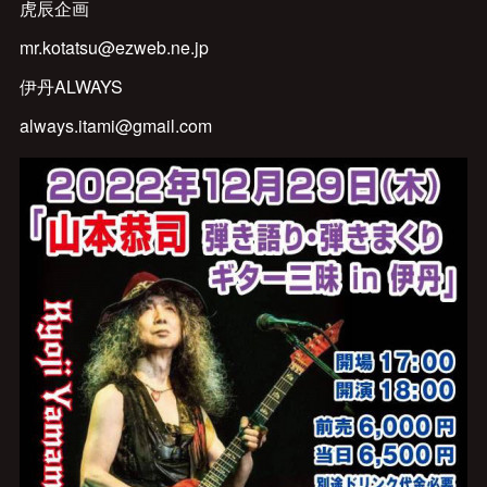
虎辰企画
mr.kotatsu@ezweb.ne.jp
伊丹ALWAYS
always.itami@gmail.com