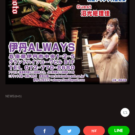
NEWS
(
845
)