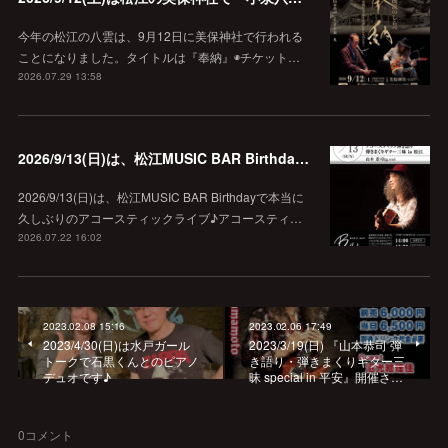
今年の松江の八雲は、9月12日に美保神社で行われる
ことになりました。タイトルは『奉納』◉チケット…
2026.07.29 13:58
2026/9/13(日)は、松江MUSIC BAR Birthdayでアコースティック弾き語り弾きまくりギター三昧♪
2026/9/13(日)は、松江MUSIC BAR Birthdayで本当に
久しぶりのアコースティックライブ♪アコースティ…
2026.07.22 16:02
2023.02.08 15:16
2023.02.06 17:49
2023/4/30(日)は水戸ガール
2023/3/19(日) 『山本恭司 弾
トークで石黒くんとのピアノ
き語り・弾きまくりギター三
デュオです♪
昧 special in 平安』開催さ…
0
コメント