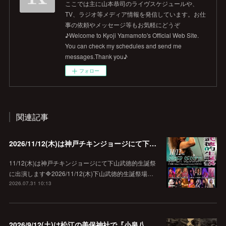
ここでは主に山本恭司のライヴスケジュールや、
TV、ラジオ等メディア情報を発信しています。お仕
事の依頼やメッセージ等もお気軽にどうぞ
♪Welcome to Kyoji Yamamoto's Official Web Site.
You can check my schedules and send me
messages.Thank you♪
フォロー
関連記事
2026/11/12(木)は神戸チキンジョージにて下山武徳的生誕祭に出演します♪
11/12(木)は神戸チキンジョージにて下山武徳的生誕祭
に出演します🔷2026/11/12(木)下山武徳的生誕祭場…
2026.07.31 10:13
2026/9/12(土)は松江の美保神社で『小泉八雲朗読のしらべ』