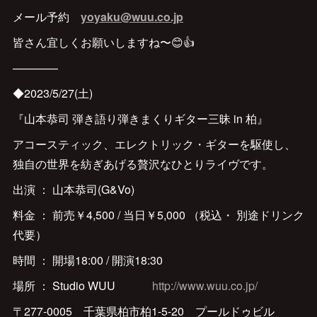
メール予約
yoyaku@wuu.co.jp
皆さん宜しくお願いしますね〜😊👍
————
◆2023/5/27(土)
『山本恭司 弾き語り弾きまくりギター三昧 in 柏』
アコースティック、エレクトリック・ギターを駆使し、
独自の世界を紡ぎあげる贅沢なひとりライヴです。
出演 ： 山本恭司(G&Vo)
料金 ： 前売￥4,500 / 当日￥5,000 （税込・ 別途ドリンク
代要）
時間 ： 開場18:00 / 開演18:30
場所 ： Studio WUU
http://www.wuu.co.jp/
〒277-0005 千葉県柏市柏1-5-20 プールドゥビル