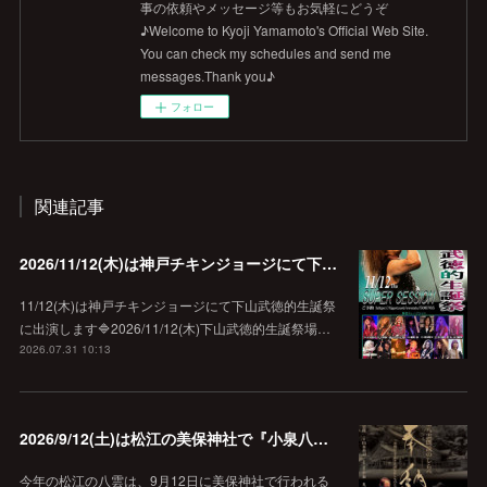
事の依頼やメッセージ等もお気軽にどうぞ
♪Welcome to Kyoji Yamamoto's Official Web Site.
You can check my schedules and send me
messages.Thank you♪
フォロー
関連記事
2026/11/12(木)は神戸チキンジョージにて下山武徳的生誕祭に出演します♪
11/12(木)は神戸チキンジョージにて下山武徳的生誕祭
に出演します🔷2026/11/12(木)下山武徳的生誕祭場…
2026.07.31 10:13
2026/9/12(土)は松江の美保神社で『小泉八雲朗読のしらべ』
今年の松江の八雲は、9月12日に美保神社で行われる