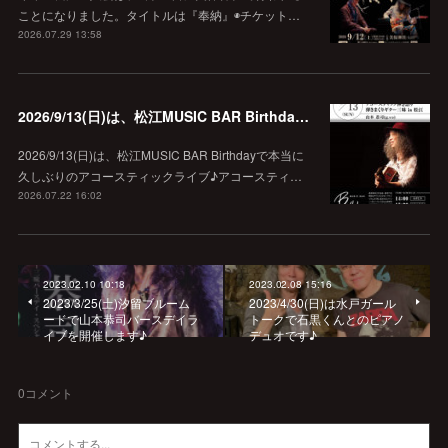
ことになりました。タイトルは『奉納』◉チケット…
2026.07.29 13:58
2026/9/13(日)は、松江MUSIC BAR Birthdayでアコースティック弾き語り弾きまくりギター三昧♪
2026/9/13(日)は、松江MUSIC BAR Birthdayで本当に
久しぶりのアコースティックライブ♪アコースティ…
2026.07.22 16:02
2023.02.10 10:18
2023.02.08 15:16
2023/3/25(土)汐留ブルーム
2023/4/30(日)は水戸ガール
ードで山本恭司バースデイラ
トークで石黒くんとのピアノ
イブを開催します♪
デュオです♪
0
コメント