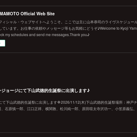
MAMOTO Official Web Site
フィシャル・ウェブサイトへようこそ。ここでは主に山本恭司のライヴスケジュール
います。お仕事の依頼やメッセージ等もお気軽にどうぞ♪Welcome to Kyoji Yamamoto's 
eck my schedules and send me messages.Thank you♪
ー
戸チキンジョージにて下山武徳的生誕祭に出演します♪
ジにて下山武徳的生誕祭に出演します🔷2026/11/12(木)下山武徳的生誕祭場所：神戸
、石原慎一郎、江口正祥、横関敦、松川純一郎、原田喧太寺沢功一、小笠原義弘、hi