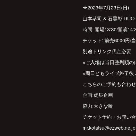
🔷2023年7月23日(日)
山本恭司 & 石黒彰 DUO
時間: 開場13:30/開演14:
チケット: 前売6000円/当
別途ドリンク代金必要
※ご入場は当日整列順の
※両日ともライブ終了後ア
こちらのご予約も合わせ
企画:虎辰企画
協力:大きな輪
チケット予約・お問い合
mr.kotatsu@ezweb.ne