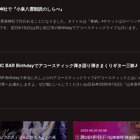
の美保神社で『小泉八雲朗読のしらべ』
に美保神社で行われることになりました。タイトルは『奉納』◉チケットはローソン
です。翌日9/13(日)は同じ松江市のBirthdayでアコースティックライブも行います
MUSIC BAR Birthdayでアコースティック弾き語り弾きまくりギター三昧♪
SIC BAR Birthdayで本当に久しぶりのアコースティックライブ♪アコースティックとは
お連れしますよ。ぜひ観にいらしてくださいね😊👍🔷2026/9/13(日)『山本恭
2023.06.20 03:58
izにてピアニスト沼光絵理佳さんとの再
2023/10/7(土) 『山本恭司 弾