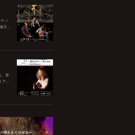
チケッ
。遠方…
いえ、皆
司 ア…
き語り・弾きまくりギター三