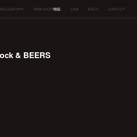
DISCOGRAPHY
WEB SHOP(物販)
LINK
ESSAY
CONTACT
ock & BEERS
。