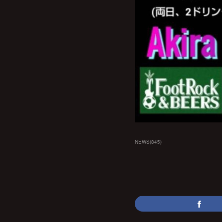
NEWS
(
845
)