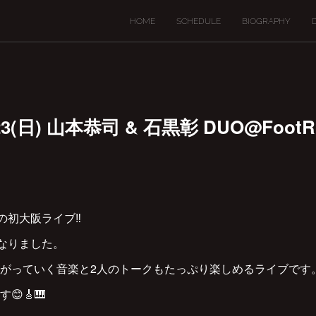
HOME
SCHEDULE
BIOGRAPHY
),23(日) 山本恭司 & 石黒彰 DUO@FootR
Oの初大阪ライブ‼︎
となりました。
がっていく音楽と2人のトークもたっぷり楽しめるライブです
🎸🎹