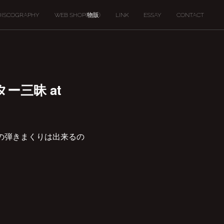
DISCOGRAPHY
WEB SHOP(物販)
LINK
ESSAY
CONTACT
ター三昧 at
の弾きまくりは出来るの