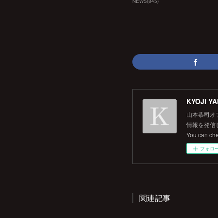
NEWS
(
845
)
KYOJI YA
山本恭司オ
情報を発信して
You can ch
フォロ
関連記事