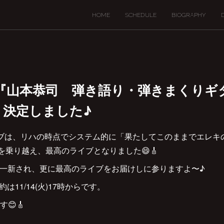
HOME
SCHEDULE
BIOGRAPHY
4(日) 『山本恭司 弾き語り・弾きまくりギ
26』決定しました♪
ブは、リハの時点でシステム的に「果たしてこのままでエレキ
を乗り越え、最高のライブとなりました😄🎸
面も一新され、更に最高のライブをお届けしに参りますよ〜♪
予約は11/14(火)17時からです。
😊🎸