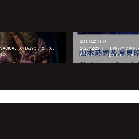
2023.10.27 13:15
のMAGICAL FANTASYでアコーステ
2023/12/23(土) 『山本恭司＆厚見玲衣
👍
Special Live』のお知らせです🎄