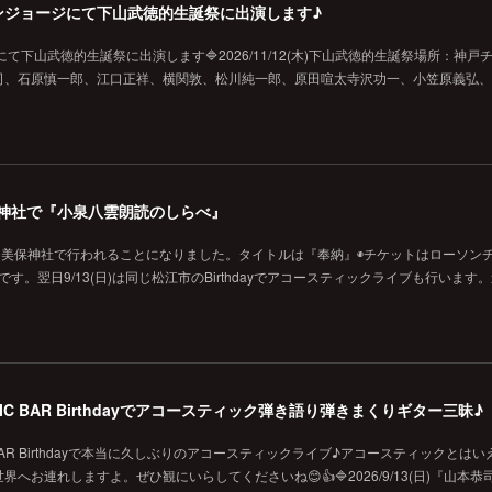
戸チキンジョージにて下山武徳的生誕祭に出演します♪
ジにて下山武徳的生誕祭に出演します🔷2026/11/12(木)下山武徳的生誕祭場所：神戸
、石原慎一郎、江口正祥、横関敦、松川純一郎、原田喧太寺沢功一、小笠原義弘、hi
の美保神社で『小泉八雲朗読のしらべ』
に美保神社で行われることになりました。タイトルは『奉納』◉チケットはローソン
です。翌日9/13(日)は同じ松江市のBirthdayでアコースティックライブも行います
MUSIC BAR Birthdayでアコースティック弾き語り弾きまくりギター三昧♪
SIC BAR Birthdayで本当に久しぶりのアコースティックライブ♪アコースティックとは
お連れしますよ。ぜひ観にいらしてくださいね😊👍🔷2026/9/13(日)『山本恭