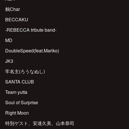
鶴Char
BECCAKU
-REBECCA tribute band-
MD
DoubleSpeed(feat.Mariko)
JK3
牢名主(ろうなぬし)
SANTA CLUB
Team yutta
Soul of Surprise
Right Moon
特別ゲスト、安達久美、山本恭司