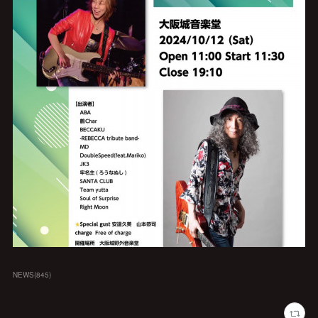
NEWS
(
845
)