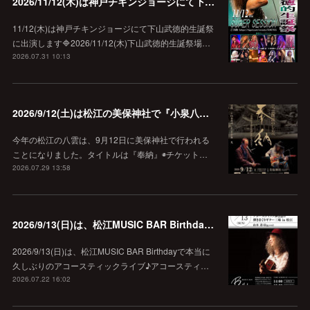
2026/11/12(木)は神戸チキンジョージにて下山武徳的生誕祭に出演します♪
11/12(木)は神戸チキンジョージにて下山武徳的生誕祭
に出演します🔷2026/11/12(木)下山武徳的生誕祭場…
2026.07.31 10:13
2026/9/12(土)は松江の美保神社で『小泉八雲朗読のしらべ』
今年の松江の八雲は、9月12日に美保神社で行われる
ことになりました。タイトルは『奉納』◉チケット…
2026.07.29 13:58
2026/9/13(日)は、松江MUSIC BAR Birthdayでアコースティック弾き語り弾きまくりギター三昧♪
2026/9/13(日)は、松江MUSIC BAR Birthdayで本当に
久しぶりのアコースティックライブ♪アコースティ…
2026.07.22 16:02