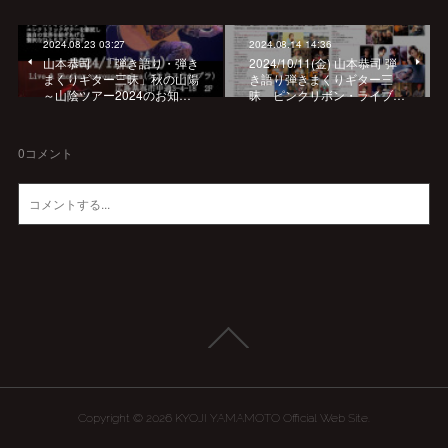
2024.08.23 03:27
2024.08.14 14:36
山本恭司 「弾き語り・弾き
2024/10/11(金) 山本恭司 弾
まくりギター三昧」秋の山陽
き語り弾きまくりギター三
～山陰ツアー2024のお知…
昧 ピンクリボン・ライブ…
0
コメント
Copyright ©
2026
KYOJI YAMAMOTO Official Web Site
.