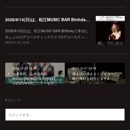
2026/9/13(日)は、松江MUSIC BAR Birthdayでアコースティック弾き語り弾きまくりギター三昧♪
2026/9/13(日)は、松江MUSIC BAR Birthdayで本当に
久しぶりのアコースティックライブ♪アコースティ…
2026.07.22 16:02
2024.12.25 17:50
2024.12.07 08:38
山本恭司、山本真央樹、
弾き語り弾きまくりギター三
IKUOの[WONDER THREE]
昧の機材を紹介します♪
が2025年4月にツアーを行…
0
コメント