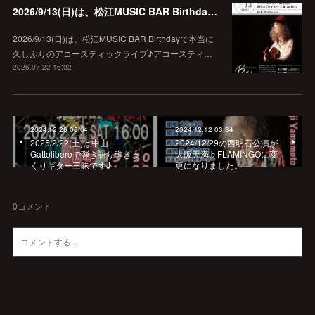
2026/9/13(日)は、松江MUSIC BAR Birthdayでアコースティック弾き語り弾きまくりギター三昧♪
2026/9/13(日)は、松江MUSIC BAR Birthdayで本当に
久しぶりのアコースティックライブ♪アコースティ…
2026.07.22 16:02
2024.12.26 06:04
2024.12.12 03:34
2025/2/22(土)は中山
2024/12/29の西明石公演が
Gattoliberoで弾き語り弾きま
大阪天満♭FLAMINGOに変
くりギター三昧です♪
更になりました。
0
コメント