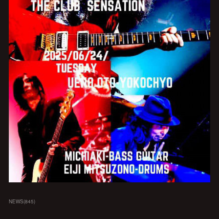
NEWS
(
845
)