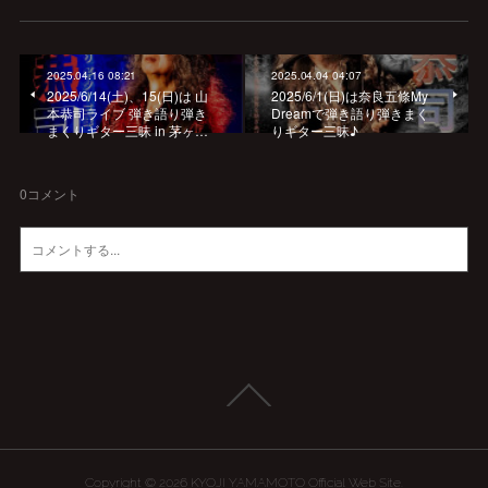
2025.04.16 08:21
2025.04.04 04:07
2025/6/14(土)、15(日)は 山
2025/6/1(日)は奈良五條My
本恭司ライブ 弾き語り弾き
Dreamで弾き語り弾きまく
まくりギター三昧 in 茅ヶ…
りギター三昧♪
0
コメント
Copyright ©
2026
KYOJI YAMAMOTO Official Web Site
.