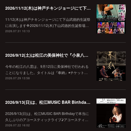
2026/11/12(木)は神戸チキンジョージにて下山武徳的生誕祭に出演します♪
11/12(木)は神戸チキンジョージにて下山武徳的生誕祭
に出演します🔷2026/11/12(木)下山武徳的生誕祭場…
2026.07.31 10:13
2026/9/12(土)は松江の美保神社で『小泉八雲朗読のしらべ』
今年の松江の八雲は、9月12日に美保神社で行われる
ことになりました。タイトルは『奉納』◉チケット…
2026.07.29 13:58
2026/9/13(日)は、松江MUSIC BAR Birthdayでアコースティック弾き語り弾きまくりギター三昧♪
2026/9/13(日)は、松江MUSIC BAR Birthdayで本当に
久しぶりのアコースティックライブ♪アコースティ…
2026.07.22 16:02