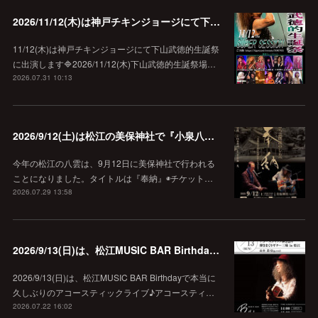
2026/11/12(木)は神戸チキンジョージにて下山武徳的生誕祭に出演します♪
11/12(木)は神戸チキンジョージにて下山武徳的生誕祭
に出演します🔷2026/11/12(木)下山武徳的生誕祭場…
2026.07.31 10:13
2026/9/12(土)は松江の美保神社で『小泉八雲朗読のしらべ』
今年の松江の八雲は、9月12日に美保神社で行われる
ことになりました。タイトルは『奉納』◉チケット…
2026.07.29 13:58
2026/9/13(日)は、松江MUSIC BAR Birthdayでアコースティック弾き語り弾きまくりギター三昧♪
2026/9/13(日)は、松江MUSIC BAR Birthdayで本当に
久しぶりのアコースティックライブ♪アコースティ…
2026.07.22 16:02