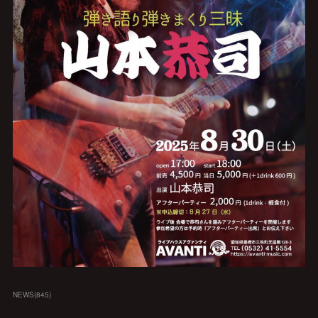
NEWS
(
845
)