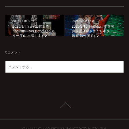
2025.07.08 07:11
2025.07.02 15:20
2025/8/17(日) は館山で
2025/9/15(月㊗️)は山本恭司
Acoustic Live(あの感動をも
弾き語り弾きまくりギター三
う一度)に出演します♪
昧 函館公演です♪
0
コメント
Copyright ©
2026
KYOJI YAMAMOTO Official Web Site
.