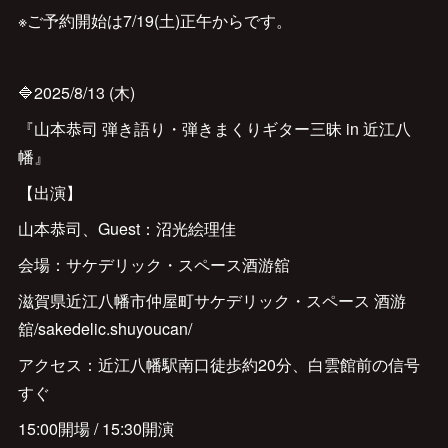
※ご予約開始は7/19(土)正午からです。
🔷2025/8/13 (木)
『山本恭司 弾き語り・弾きまくりギター三昧 in 近江八
幡』
【出演】
山本恭司、Guest：沼光絵理佳
会場：サケデリック・スペース酒游舘
滋賀県近江八幡市仲屋町サケデリック・スペース 酒游
舘/sakedelic.shuyoucan/
アクセス：近江八幡駅南口徒歩約20分、白雲館前の信号
すぐ
15:00開場 / 15:30開演