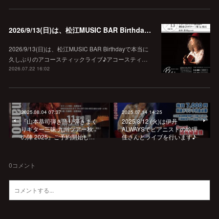
2026/9/13(日)は、松江MUSIC BAR Birthdayでアコースティック弾き語り弾きまくりギター三昧♪
2026/9/13(日)は、松江MUSIC BAR Birthdayで本当に
久しぶりのアコースティックライブ♪アコースティ…
2026.07.22 16:02
2025.08.04 07:37
2025.07.14 14:25
『山本恭司弾き語り弾きまく
2025/8/12 (火)は伊丹
りギター三昧 九州ツアー秋
ALWAYSでピアニストの絵理
の陣 2025』ご予約開始し…
佳さんとライブを行います♪
0
コメント