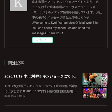
山本恭司オフィシャル・ウェブサイトへようこそ。
ここでは主に山本恭司のライヴスケジュールや、
TV、ラジオ等メディア情報を発信しています。お仕
事の依頼やメッセージ等もお気軽にどうぞ
♪Welcome to Kyoji Yamamoto's Official Web Site.
You can check my schedules and send me
messages.Thank you♪
フォロー
関連記事
2026/11/12(木)は神戸チキンジョージにて下山武徳的生誕祭に出演します♪
11/12(木)は神戸チキンジョージにて下山武徳的生誕祭
に出演します🔷2026/11/12(木)下山武徳的生誕祭場…
2026.07.31 10:13