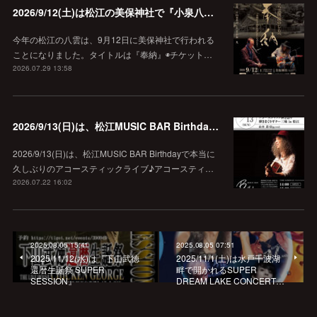
2026/9/12(土)は松江の美保神社で『小泉八雲朗読のしらべ』
今年の松江の八雲は、9月12日に美保神社で行われる
ことになりました。タイトルは『奉納』◉チケット…
2026.07.29 13:58
2026/9/13(日)は、松江MUSIC BAR Birthdayでアコースティック弾き語り弾きまくりギター三昧♪
2026/9/13(日)は、松江MUSIC BAR Birthdayで本当に
久しぶりのアコースティックライブ♪アコースティ…
2026.07.22 16:02
2025.08.05 15:41
2025.08.05 07:51
2025/11/12(水)は『下山武徳
2025/11/1(土)は水戸千波湖
還暦生誕祭 SUPER
畔で開かれるSUPER
SESSION』
DREAM LAKE CONCERT…