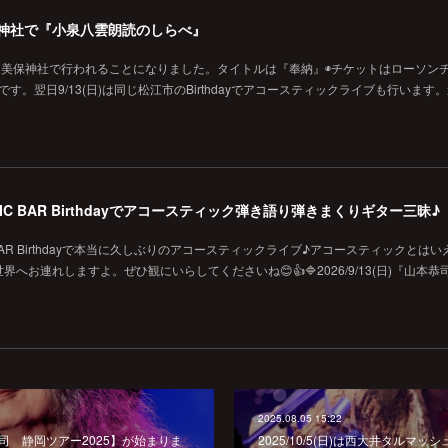
の美保神社で『小泉八雲朗読のしらべ』
に美保神社で行われることになりました。タイトルは『奉納』◉チケットはローソン
です。翌日9/13(日)は同じ松江市のBirthdayでアコースティックライブも行います
MUSIC BAR Birthdayでアコースティック弾き語り弾きまくりギター三昧♪
SIC BAR Birthdayで本当に久しぶりのアコースティックライブ♪アコースティックとは
お連れしますよ。ぜひ観にいらしてくださいね😊👍🔷2026/9/13(日)『山本恭
2025.08.05 15:22
本恭司 静岡ツアー2025】が始まりま
2025/10/5(日)は西大井タルマ