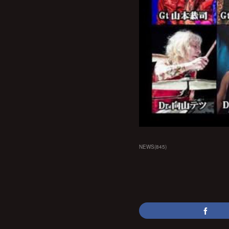
NEWS
(
845
)