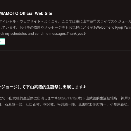
MAMOTO Official Web Site
フィシャル・ウェブサイトへようこそ。ここでは主に山本恭司のライヴスケジュール
います。お仕事の依頼やメッセージ等もお気軽にどうぞ♪Welcome to Kyoji Yamamoto's 
eck my schedules and send me messages.Thank you♪
ー
戸チキンジョージにて下山武徳的生誕祭に出演します♪
ジにて下山武徳的生誕祭に出演します🔷2026/11/12(木)下山武徳的生誕祭場所：神戸
、石原慎一郎、江口正祥、横関敦、松川純一郎、原田喧太寺沢功一、小笠原義弘、hi