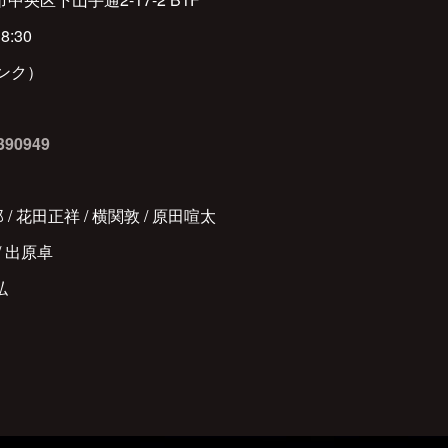
8:30
リンク）
/390949
 / 花田正祥 / 横関敦 / 原田喧太
 / 出原卓
弘