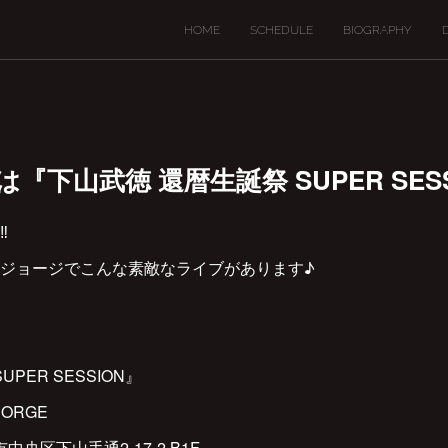
HOME
SCHEDULE
BIOGRAPHY
2(水)は『下山武徳 還暦生誕祭 SUPER SES
️
ジョージでこんな素敵なライブがあります♪
PER SESSION』
EORGE
市中央区下山手通2-17-2 B1F