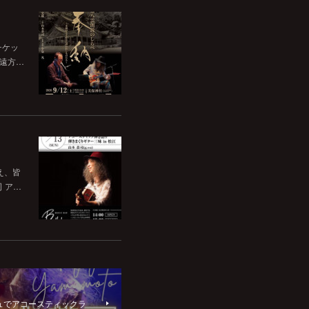
チケッ
。遠方…
いえ、皆
司 ア…
ッシュでアコースティックラ