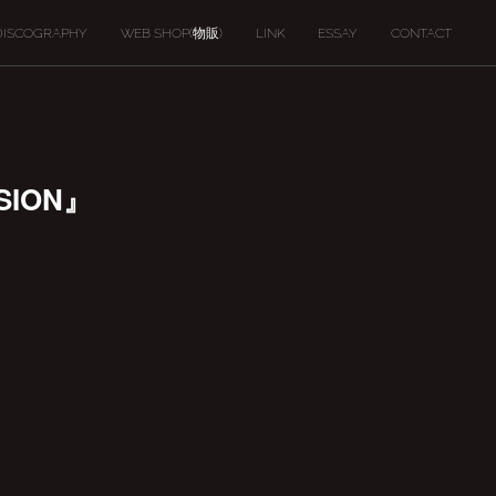
DISCOGRAPHY
WEB SHOP(物販)
LINK
ESSAY
CONTACT
SION』