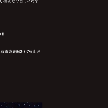
い贅沢なソロライヴで
‼︎
市東裏館2-3-7横山酒