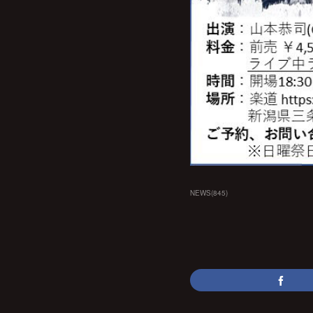
NEWS
(
845
)