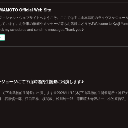
MAMOTO Official Web Site
フィシャル・ウェブサイトへようこそ。ここでは主に山本恭司のライヴスケジュール
います。お仕事の依頼やメッセージ等もお気軽にどうぞ♪Welcome to Kyoji Yamamoto's 
eck my schedules and send me messages.Thank you♪
ー
戸チキンジョージにて下山武徳的生誕祭に出演します♪
ジにて下山武徳的生誕祭に出演します🔷2026/11/12(木)下山武徳的生誕祭場所：神戸
、石原慎一郎、江口正祥、横関敦、松川純一郎、原田喧太寺沢功一、小笠原義弘、hi