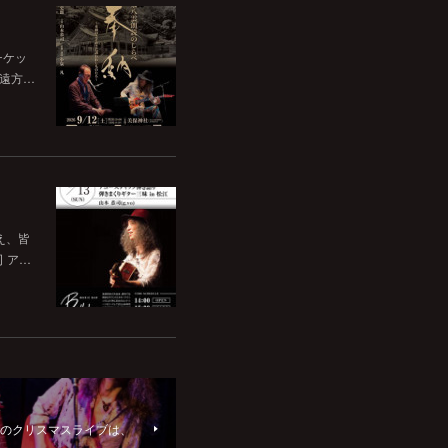
チケッ
。遠方…
いえ、皆
司 ア…
ードでのクリスマスライブは、