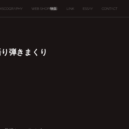
DISCOGRAPHY
WEB SHOP(物販)
LINK
ESSAY
CONTACT
き語り弾きまくり