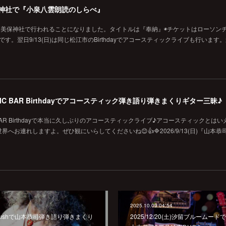
の美保神社で『小泉八雲朗読のしらべ』
に美保神社で行われることになりました。タイトルは『奉納』◉チケットはローソン
です。翌日9/13(日)は同じ松江市のBirthdayでアコースティックライブも行います
MUSIC BAR Birthdayでアコースティック弾き語り弾きまくりギター三昧♪
SIC BAR Birthdayで本当に久しぶりのアコースティックライブ♪アコースティックとは
お連れしますよ。ぜひ観にいらしてくださいね😊👍🔷2026/9/13(日)『山本恭
2025.10.09 04:54
潟市Mushで山本恭司弾き語り弾きまくり
2025/12/20(土)汐留ブルーム