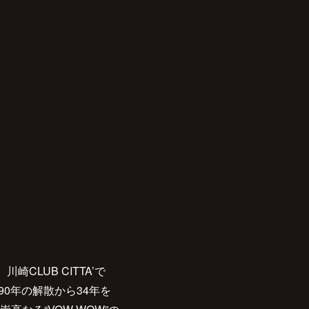
CLUB CITTA’で
1990年の解散から34年を