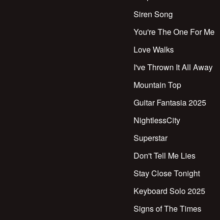
Siren Song
You're The One For Me
Love Walks
I've Thrown It All Away
Mountain Top
Guitar Fantasia 2025
NightlessCity
Superstar
Don't Tell Me Lies
Stay Close Tonight
Keyboard Solo 2025
Signs of The Times