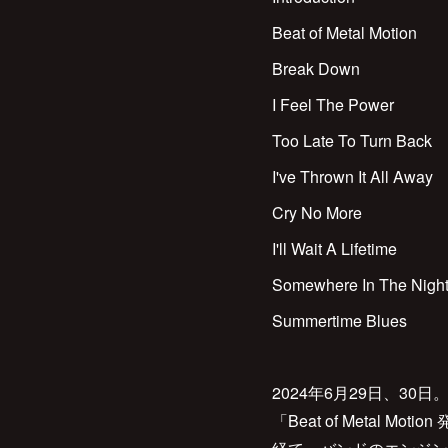
Beat of Metal Motion
Break Down
I Feel The Power
Too Late To Turn Back
I've Thrown It All Away
Cry No More
I'll Wait A Lifetime
Somewhere In The Nigh
Summertime Blues
2024年6月29日、30
「Beat of Metal