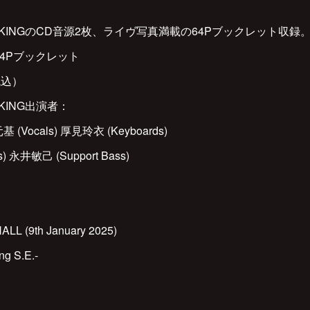
THE KINGのCD音源2枚、ライヴ写真満載の64Pブックレット収録
 + 64Pブックレット
税込）
E KING出演者：
基 (Vocals) 厚見玲衣 (Keyboards)
) 永井敏己 (Support Bass)
LL (9th January 2025)
ng S.E.-