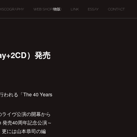
DISCOGRAPHY
WEB SHOP(物販)
LINK
ESSAY
CONTACT
ray+2CD）発売
れる「The 40 Years
9日のライヴ公演の開幕から
ion 発売40周年記念公演～
。更には山本恭司の編