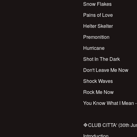
Snow Flakes
Pains of Love
Helter Skelter
Premonition
Hurricane
Shot In The Dark
Don't Leave Me Now
Shock Waves
Rock Me Now
You Know What I Mean -
🔷CLUB CITTA' (30th Ju
Introduction