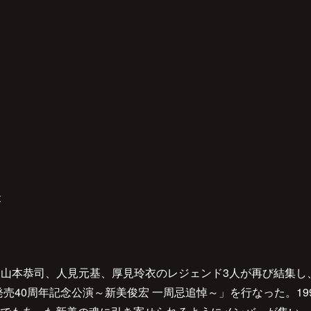
t
日。山本恭司、人見元基、厚見玲衣のレジェンド3人が再び結集し、川崎
 Motion 発売40周年記念公演～新美俊宏 一周忌追悼～」を行なった。