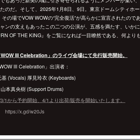
でもあった新美の魂に引き寄せられるようにメンバーが集い、崇高
のだ。そして、2025年1月8日、9日。東京ドームシティホールで
を開催。その場でVOW WOWの“完全復活”が高らかに宣言されたの
ャンの支えもあったこの二つの公演が、五感を満たす、いかに
TURN OF THE KING』をご覧になれば一目瞭然である、何
 VOW WOW Ⅲ Celebration」のライヴ会場にて先行販売開始。
OW WOW Ⅲ Celebration」出演者：
基 (Vocals) 厚見玲衣 (Keyboards)
 山本真央樹 (Support Drums)
/3/1から予約開始、4/1より出荷/販売を開始いたします。
ジ
https://x.gd/w20Js