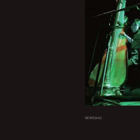
NEWS
(
845
)