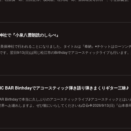
の美保神社で『小泉八雲朗読のしらべ』
に美保神社で行われることになりました。タイトルは『奉納』◉チケットはローソン
です。翌日9/13(日)は同じ松江市のBirthdayでアコースティックライブも行います
MUSIC BAR Birthdayでアコースティック弾き語り弾きまくりギター三昧♪
SIC BAR Birthdayで本当に久しぶりのアコースティックライブ♪アコースティックとは
お連れしますよ。ぜひ観にいらしてくださいね😊👍🔷2026/9/13(日)『山本恭