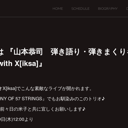
HOME
SCHEDULE
BIOGRAPHY
9(日) は 『山本恭司 弾き語り・弾きまく
h X[iksa]』
ジオX[iksa]でこんな素敵なライブが開かれます。
NY OF 57 STRINGS』でもお馴染みのこのトリオ♪
前々日の米子と共に宜しくお願いします♪
(木)12:00より