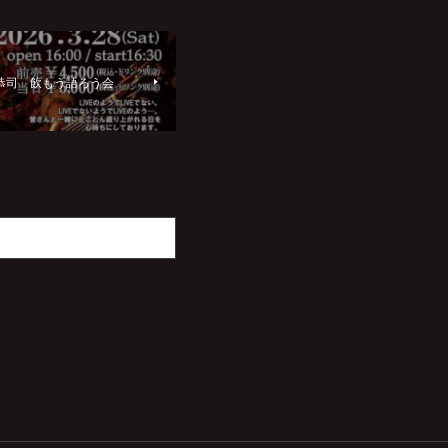
『山本恭司 飲もう語ろう会