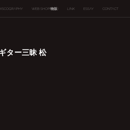
DISCOGRAPHY
WEB SHOP(物販)
LINK
ESSAY
CONTACT
りギター三昧 松