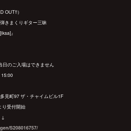
LD OUT!!）
弾きまくりギター三昧
ksa]』
当日のご入場はできません
15:00
97 ザ・チャイムビル1F
午より受付開始
 ↓
sfgen/S208016757/