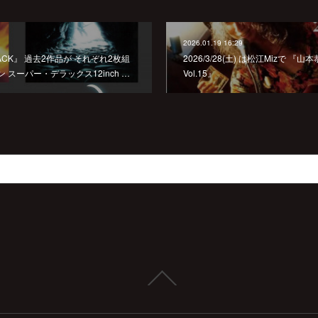
2026.01.19 16:29
 『BACK』 過去2作品が それぞれ2枚組
2026/3/28(土) は松江Mizで 
スーパー・デラックス12inch …
Vol.15』