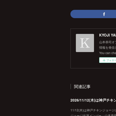
KYOJI YA
山本恭司オ
情報を発信して
You can ch
フォロ
関連記事
2026/11/12(木)は神
11/12(木)は神戸チキンジョー
ジョージ出演メンバー：山本恭司