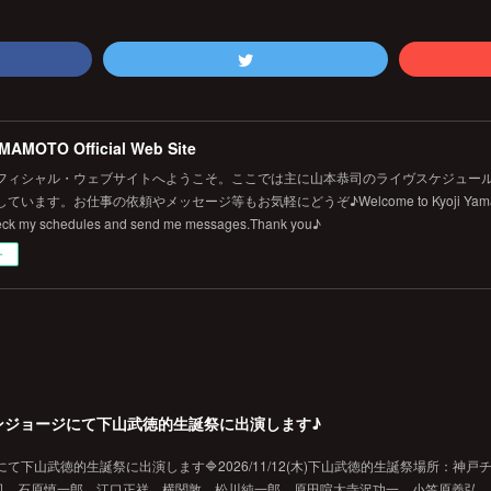
MAMOTO Official Web Site
フィシャル・ウェブサイトへようこそ。ここでは主に山本恭司のライヴスケジュール
います。お仕事の依頼やメッセージ等もお気軽にどうぞ♪Welcome to Kyoji Yamamoto's 
eck my schedules and send me messages.Thank you♪
ー
戸チキンジョージにて下山武徳的生誕祭に出演します♪
ジにて下山武徳的生誕祭に出演します🔷2026/11/12(木)下山武徳的生誕祭場所：神戸
、石原慎一郎、江口正祥、横関敦、松川純一郎、原田喧太寺沢功一、小笠原義弘、hi