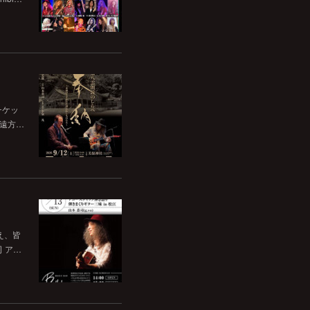
チケッ
。遠方…
いえ、皆
司 ア…