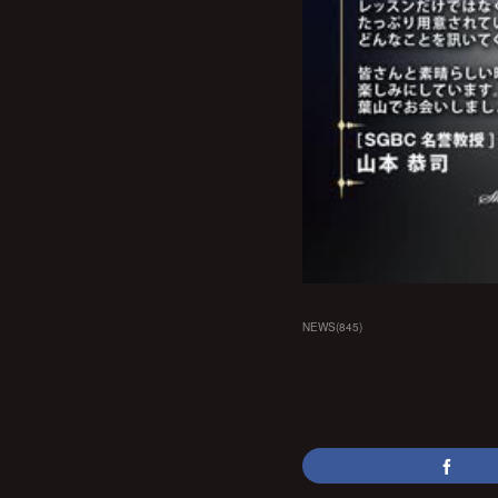
NEWS
(
845
)