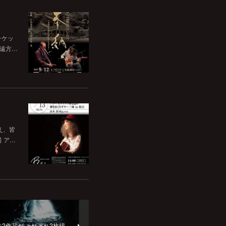
チケッ
。遠方…
いえ、皆
司 ア…
 過去2作品が それぞれ2枚組