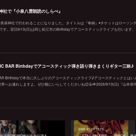
の美保神社で『小泉八雲朗読のしらべ』
に美保神社で行われることになりました。タイトルは『奉納』◉チケットはローソン
です。翌日9/13(日)は同じ松江市のBirthdayでアコースティックライブも行います
MUSIC BAR Birthdayでアコースティック弾き語り弾きまくりギター三昧♪
SIC BAR Birthdayで本当に久しぶりのアコースティックライブ♪アコースティックとは
お連れしますよ。ぜひ観にいらしてくださいね😊👍🔷2026/9/13(日)『山本恭
2026.01.20 15:15
チッタでVOW WOWの追加公演♪
『STILL ON FIRE』 『BACK』