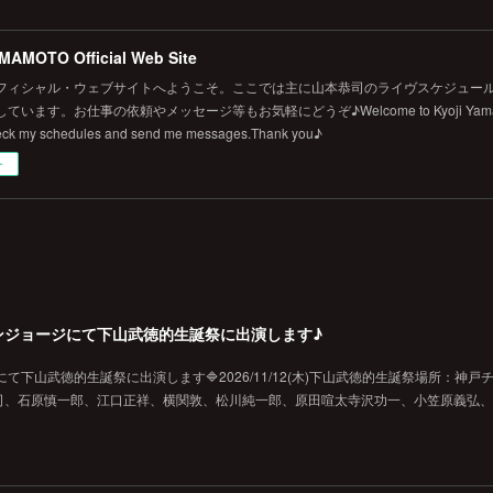
MAMOTO Official Web Site
フィシャル・ウェブサイトへようこそ。ここでは主に山本恭司のライヴスケジュール
います。お仕事の依頼やメッセージ等もお気軽にどうぞ♪Welcome to Kyoji Yamamoto's 
eck my schedules and send me messages.Thank you♪
ー
戸チキンジョージにて下山武徳的生誕祭に出演します♪
ジにて下山武徳的生誕祭に出演します🔷2026/11/12(木)下山武徳的生誕祭場所：神戸
、石原慎一郎、江口正祥、横関敦、松川純一郎、原田喧太寺沢功一、小笠原義弘、hi