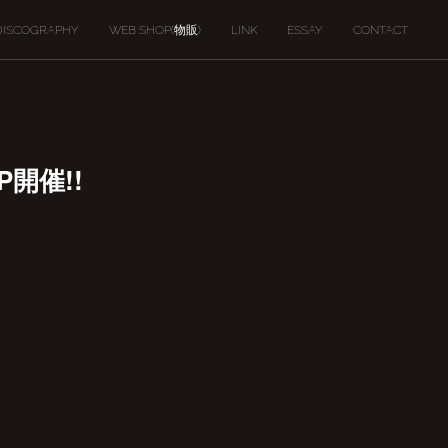
DISCOGRAPHY
WEB SHOP(物販)
LINK
ESSAY
CONTACT
MP開催!!