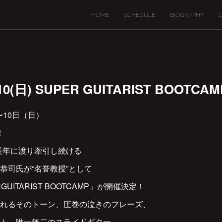
HOME
SCHEDULE
BIOGRAPHY
～10(日) SUPER GUITARIST BOOTCA
）〜10日（日）
定！
を長年に渡り牽引し続ける
恭司氏が“名誉教授”として
UITARIST BOOTCAMP」が開催決定！
れるそのトーン、圧巻の泣きのフレーズ、
ト、唯一無二のスライドギター。