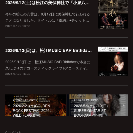
2026/9/12(土)は松江の美保神社で『小泉八雲朗読のしらべ』
今年の松江の八雲は、9月12日に美保神社で行われる
ことになりました。タイトルは『奉納』◉チケット…
2026.07.29 13:58
2026/9/13(日)は、松江MUSIC BAR Birthdayでアコースティック弾き語り弾きまくりギター三昧♪
2026/9/13(日)は、松江MUSIC BAR Birthdayで本当に
久しぶりのアコースティックライブ♪アコースティ…
2026.07.22 16:02
2026.01.25 06:35
2026.01.21 13:05
2026/2/21(土)GOLDEN
2026/5/9(土)～10(日)
ROCK FESTIVAL 2026に
SUPER GUITARIST
WILD FLAG出演!!
BOOTCAMP開催!!
0
コメント