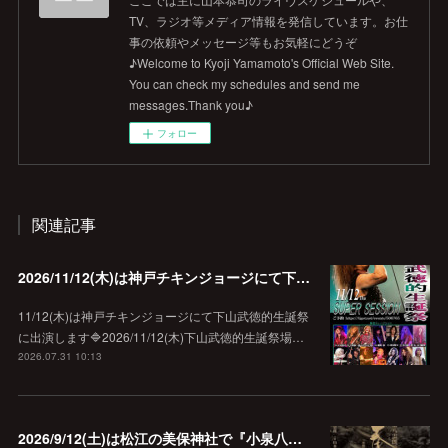
TV、ラジオ等メディア情報を発信しています。お仕
事の依頼やメッセージ等もお気軽にどうぞ
♪Welcome to Kyoji Yamamoto's Official Web Site.
You can check my schedules and send me
messages.Thank you♪
フォロー
関連記事
2026/11/12(木)は神戸チキンジョージにて下山武徳的生誕祭に出演します♪
11/12(木)は神戸チキンジョージにて下山武徳的生誕祭
に出演します🔷2026/11/12(木)下山武徳的生誕祭場…
2026.07.31 10:13
2026/9/12(土)は松江の美保神社で『小泉八雲朗読のしらべ』