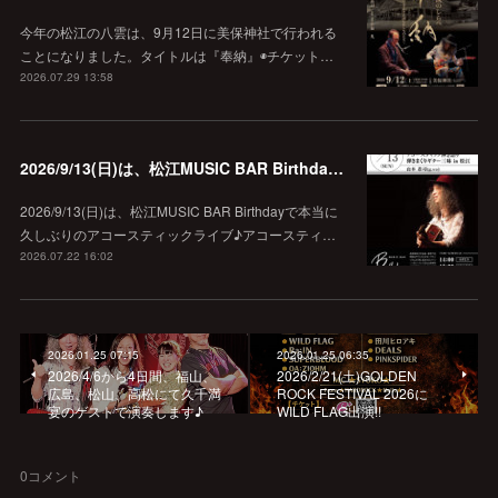
今年の松江の八雲は、9月12日に美保神社で行われる
ことになりました。タイトルは『奉納』◉チケット…
2026.07.29 13:58
2026/9/13(日)は、松江MUSIC BAR Birthdayでアコースティック弾き語り弾きまくりギター三昧♪
2026/9/13(日)は、松江MUSIC BAR Birthdayで本当に
久しぶりのアコースティックライブ♪アコースティ…
2026.07.22 16:02
2026.01.25 07:15
2026.01.25 06:35
2026/4/6から4日間、福山、
2026/2/21(土)GOLDEN
広島、松山、高松にて久千満
ROCK FESTIVAL 2026に
宴のゲストで演奏します♪
WILD FLAG出演!!
0
コメント