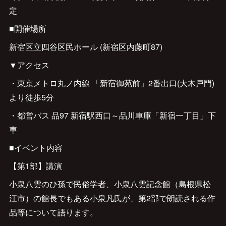
定
■開催場所
新宿区立四谷区民ホール (新宿区内藤町87)
▼アクセス
・東京メトロ丸ノ内線 「新宿御苑前」2番出口(大木戸門)
より徒歩5分
・都営バス 品97 新宿駅西口～品川車庫「新宿一丁目」下
車
■イベント内容
【第1部】講演
小泉八雲のひ孫で民俗学者、小泉八雲記念館（島根県松
江市）の館長でもある小泉凡氏が、第2部で朗読される作
品等について語ります。