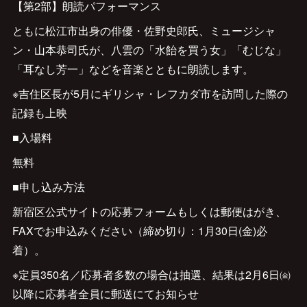
【第2部】朗読パフォーマンス
ともに松江市出身の俳優・佐野史郎氏、ミュージシャ
ン・山本恭司氏が、八雲の「水飴を買う女」「むじな」
「耳なし芳一」などを音楽とともに朗読します。
※吉住区長が5月にギリシャ・レフカダ市を訪問した際の
記録も上映
■入場料
無料
■申し込み方法
新宿区公式サイトの応募フォームもしくは郵便はがき、
FAXでお申込みください（締め切り：1月30日(金)必
着）。
※定員350名／応募者多数の場合は抽選、結果は2月6日㈮
以降に応募者全員に郵送にてお知らせ