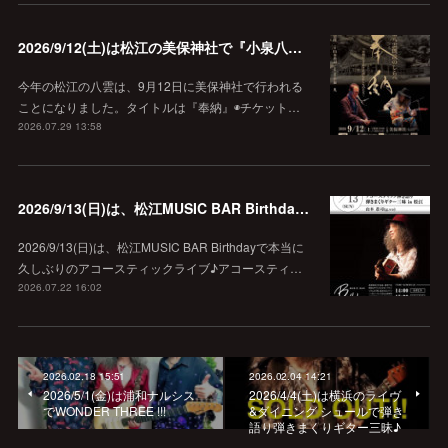
2026/9/12(土)は松江の美保神社で『小泉八雲朗読のしらべ』
今年の松江の八雲は、9月12日に美保神社で行われる
ことになりました。タイトルは『奉納』◉チケット…
2026.07.29 13:58
2026/9/13(日)は、松江MUSIC BAR Birthdayでアコースティック弾き語り弾きまくりギター三昧♪
2026/9/13(日)は、松江MUSIC BAR Birthdayで本当に
久しぶりのアコースティックライブ♪アコースティ…
2026.07.22 16:02
2026.02.18 15:51
2026.02.04 14:21
2026/5/1(金)は浦和ナルシス
2026/4/4(土)は横浜のライヴ
でWONDER THREE !!!
&ダイニング シュールで弾き
語り弾きまくりギター三昧♪