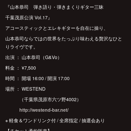
『山本恭司 弾き語り・弾きまくりギター三昧
千葉茂原公演 Vol.17』
アコースティックとエレキギターを自在に操り、
山本恭司ならではの世界をたっぷり味わえる贅沢なひと
りライヴです。
出演 ： 山本恭司（G&Vo）
料金 ： ¥7,500
時間 ： 開場 16:00 / 開演 17:00
場所 ： WESTEND
（千葉県茂原市六ツ野4002）
http://westend-bar.net/
※ 軽食＆ワンドリンク付 / 全席指定 / 抽選会あり
【チケット予約販売】