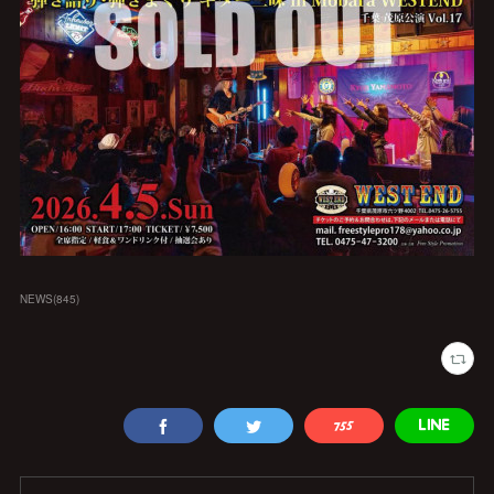
NEWS
(
845
)