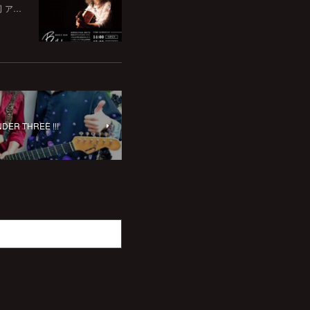
司 ア…
R THREE !!!