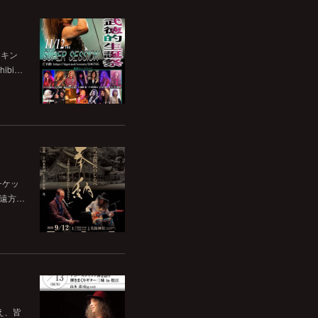
チキン
bi…
チケッ
。遠方…
いえ、皆