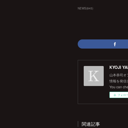
NEWS
(
845
)
KYOJI YA
山本恭司オ
情報を発信して
You can ch
フォロ
関連記事