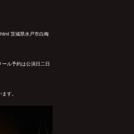
ex.shtml 茨城県水戸市白梅
ail/（メール予約は公演日二日
ざいます。