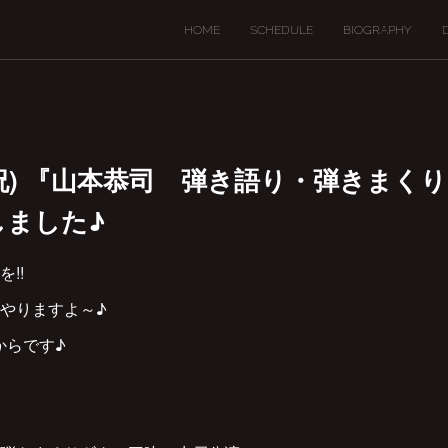
HOME
SCHEDULE
BIOGRAPHY
(月・祝) 『山本恭司 弾き語り・弾きま
しました♪
!!
Kでやりますよ～♪
4からです♪