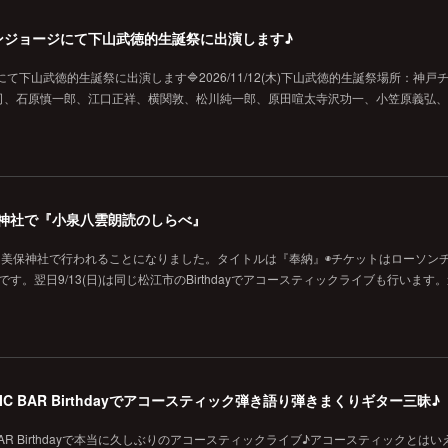
戸チキンジョージにて下山武徳的生誕祭に出演します♪
ジにて下山武徳的生誕祭に出演します🔷2026/11/12(木)下山武徳的生誕祭場所：神戸
、石原慎一郎、江口正祥、横関敦、松川純一郎、原田喧太寺沢功一、小笠原義弘、hi
の美保神社で『小泉八雲朗読のしらべ』
に美保神社で行われることになりました。タイトルは『奉納』◉チケットはローソン
です。翌日9/13(日)は同じ松江市のBirthdayでアコースティックライブも行います
MUSIC BAR Birthdayでアコースティック弾き語り弾きまくりギター三昧♪
SIC BAR Birthdayで本当に久しぶりのアコースティックライブ♪アコースティックとは