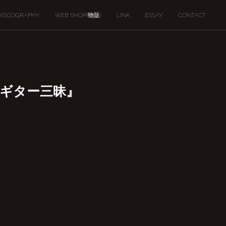
DISCOGRAPHY
WEB SHOP(物販)
LINK
ESSAY
CONTACT
くりギター三昧』