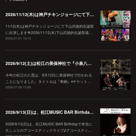
2026/11/12(木)は神戸チキンジョージにて下山武徳的生誕祭に出演します♪
11/12(木)は神戸チキンジョージにて下山武徳的生誕祭
に出演します🔷2026/11/12(木)下山武徳的生誕祭場…
2026.07.31 10:13
2026/9/12(土)は松江の美保神社で『小泉八雲朗読のしらべ』
今年の松江の八雲は、9月12日に美保神社で行われる
ことになりました。タイトルは『奉納』◉チケット…
2026.07.29 13:58
2026/9/13(日)は、松江MUSIC BAR Birthdayでアコースティック弾き語り弾きまくりギター三昧♪
2026/9/13(日)は、松江MUSIC BAR Birthdayで本当に
久しぶりのアコースティックライブ♪アコースティ…