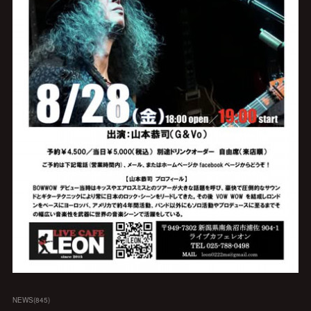
NEWS
(
845
)