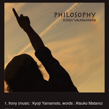
1. Irony (music : Kyoji Yamamoto, words : Atsuko Matano)