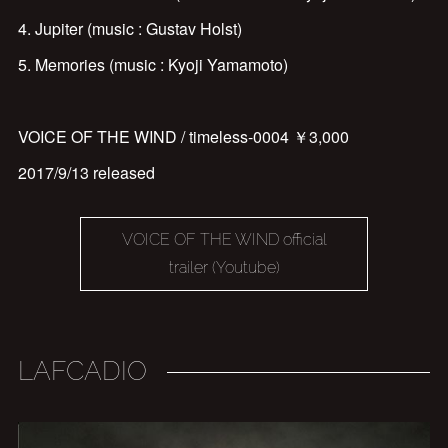
4. Jupiter (music : Gustav Holst)
5. Memories (music : Kyoji Yamamoto)
VOICE OF THE WIND / timeless-0004 ￥3,000
2017/9/13 released
VOICE OF THE WIND official
trailer (Youtube)
LAFCADIO