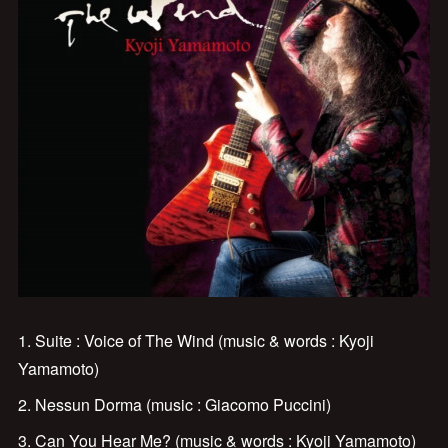
1. Suite : Voice of The Wind (music & words : Kyoji
Yamamoto)
2. Nessun Dorma (music : Giacomo Puccini)
3. Can You Hear Me? (music & words : Kyoji Yamamoto)