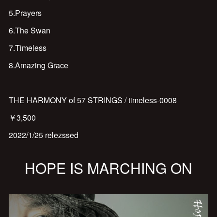
5.Prayers
6.The Swan
7.Timeless
8.Amazing Grace
THE HARMONY of 57 STRINGS / timeless-0008
￥3,500
2022/1/25 relezssed
HOPE IS MARCHING ON