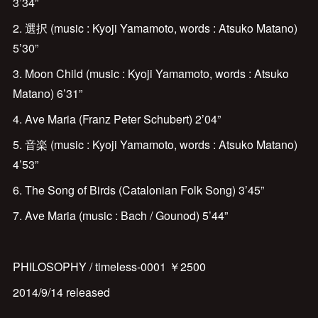
3’34”
2. 選択 (music : Kyoji Yamamoto, words : Atsuko Matano)
5’30”
3. Moon Child (music : Kyoji Yamamoto, words : Atsuko
Matano) 6’31”
4. Ave Maria (Franz Peter Schubert) 2’04”
5. 音楽 (music : Kyoji Yamamoto, words : Atsuko Matano)
4’53”
6. The Song of Birds (Catalonian Folk Song) 3’45”
7. Ave Maria (music : Bach / Gounod) 5’44”
PHILOSOPHY / timeless-0001 ￥2500
2014/9/14 released