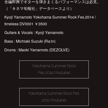
全編即興でギターを弾きまくるパフォーマンスは必見。
（「キネマ旬報社」データベースより）
Kyoji Yamamoto Yokohama Summer Rock Fes.2014 /
timeless DV0001 ￥3500
Guitars & Vocals : Kyoji Yamamoto
Bass : Michiaki Suzuki (Ra:in)
Drums : Maoki Yamamoto (DEZOLVE)
Yokohama Summer Rock
Fes.2014 (Youtube)
Yokohama Summer Rock Fes.
2011 (Youtube)