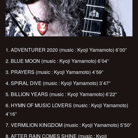
1. ADVENTURER 2020 (music : Kyoji Yamamoto) 6’00”
2. BLUE MOON (music : Kyoji Yamamoto) 6’04”
3. PRAYERS (music : Kyoji Yamamoto) 4’59”
4. SPIRAL DIVE (music : Kyoji Yamamoto) 3’47”
5. BILLION YEARS (music : Kyoji Yamamoto) 6’22”
6. HYMN OF MUSIC LOVERS (music : Kyoji Yamamoto)
4’16”
7. VERMILION KINGDOM (music : Kyoji Yamamoto) 5’50”
8. AFTER RAIN COMES SHINE (music : Kyoji