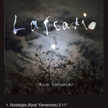
Nostalgia (Kyoji Yamamoto) 3’11”