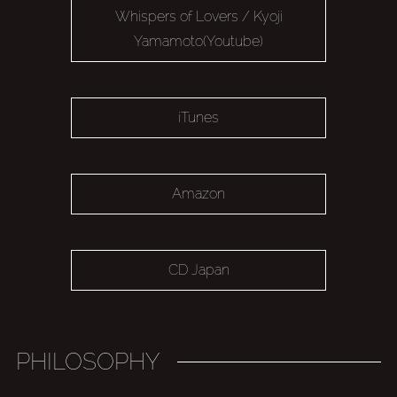
Whispers of Lovers / Kyoji
Yamamoto(Youtube)
iTunes
Amazon
CD Japan
PHILOSOPHY