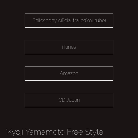
Philosophy official trailer(Youtube)
iTunes
Amazon
CD Japan
"Kyoji Yamamoto Free Style