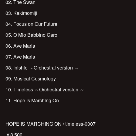
02. The Swan
03. Kakimomiji
04. Focus on Our Future
05. O Mio Babbino Caro
06. Ave Maria
07. Ave Maria
08. Inishie ～Orchestral version ～
09. Musical Cosmology
10. Timeless ～Orchestral version ～
11. Hope Is Marching On
HOPE IS MARCHING ON / timeless-0007
￥3,500