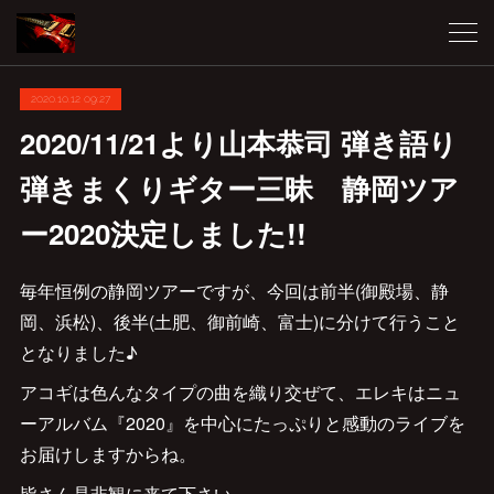
2020.10.12 09:27
2020/11/21より山本恭司 弾き語り
弾きまくりギター三昧 静岡ツア
ー2020決定しました!!
毎年恒例の静岡ツアーですが、今回は前半(御殿場、静
岡、浜松)、後半(土肥、御前崎、富士)に分けて行うこと
となりました♪
アコギは色んなタイプの曲を織り交ぜて、エレキはニュ
ーアルバム『2020』を中心にたっぷりと感動のライブを
お届けしますからね。
皆さん是非観に来て下さい。