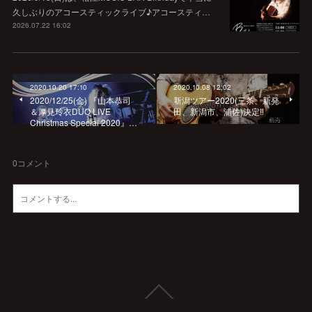
久しぶりのアコースティックライブ♪アコースティ…
2026.07.22 16:02
2020.10.20 17:10
2020.10.08 12:02
2020/12/25(金) 『山本恭司
新潟ツアー2020(三条、新発
＆厚見玲衣DUO LIVE
田、新潟市、浦佐)決定‼︎
Christmas Special 2020』…
0
コメント