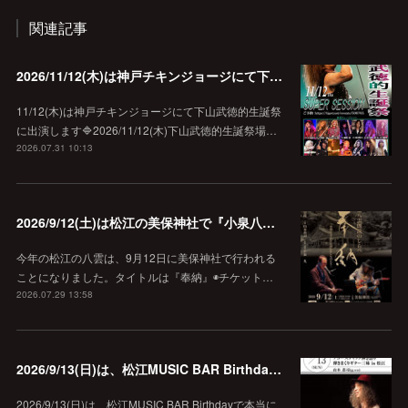
関連記事
2026/11/12(木)は神戸チキンジョージにて下山武徳的生誕祭に出演します♪
11/12(木)は神戸チキンジョージにて下山武徳的生誕祭
に出演します🔷2026/11/12(木)下山武徳的生誕祭場…
2026.07.31 10:13
2026/9/12(土)は松江の美保神社で『小泉八雲朗読のしらべ』
今年の松江の八雲は、9月12日に美保神社で行われる
ことになりました。タイトルは『奉納』◉チケット…
2026.07.29 13:58
2026/9/13(日)は、松江MUSIC BAR Birthdayでアコースティック弾き語り弾きまくりギター三昧♪
2026/9/13(日)は、松江MUSIC BAR Birthdayで本当に