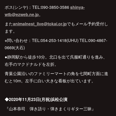
ボス(シンヤ)：TEL:090-3850-3586
shinya-
wtb@ezweb.ne.jp
。
また
animalnest_live@tokai.or.jp
でもメール予約受付し
ます。
※問い合わせ：TEL:054-253-1418(UHU) TEL:090-4867-
0669(大石)
●静岡駅から徒歩10分。北口を出て呉服町通りを進み、
右手のマクドナルドを左折。
青葉公園沿いのファミリーマートの角を七間町方面に進
むと10m。左手に白い大きな看板が出ています。
◆2020年11月23日(月祝)浜松公演
『山本恭司 弾き語り・弾きまくりギター三昧』