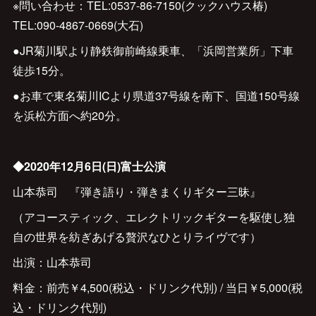
※問い合わせ：TEL:0537-86-7150(クックハウス椿)
TEL:090-4867-0669(大石)
●JR菊川駅より静鉄御前崎線乗車、「浜岡営業所」下車
徒歩15分。
●お車で東名菊川ICより県道37号線を南下、国道150号線
を浜松方面へ約20分。
◆2020年12月6日(日)富士公演
山本恭司 『弾き語り・弾きまくりギター三昧』
（アコースティック、エレクトリックギターを駆使し独
自の世界を紡ぎあげる贅沢なひとりライヴです）
出演：山本恭司
料金：前売￥4,500(税込・ドリンク代別) / 当日￥5,000(税
込・ドリンク代別)