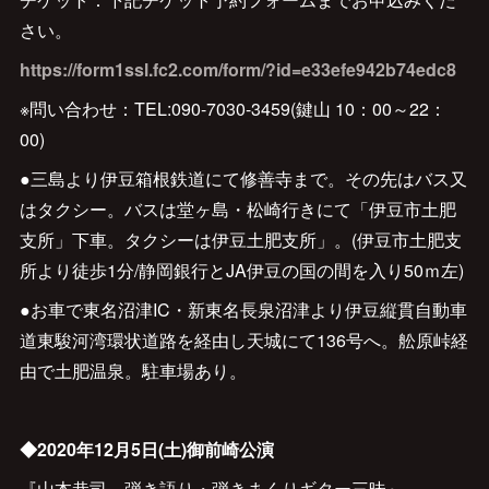
さい。
https://form1ssl.fc2.com/form/?id=e33efe942b74edc8
※問い合わせ：TEL:090-7030-3459(鍵山 10：00～22：
00)
●三島より伊豆箱根鉄道にて修善寺まで。その先はバス又
はタクシー。バスは堂ヶ島・松崎行きにて「伊豆市土肥
支所」下車。タクシーは伊豆土肥支所」。(伊豆市土肥支
所より徒歩1分/静岡銀行とJA伊豆の国の間を入り50ｍ左)
●お車で東名沼津IC・新東名長泉沼津より伊豆縦貫自動車
道東駿河湾環状道路を経由し天城にて136号へ。舩原峠経
由で土肥温泉。駐車場あり。
◆2020年12月5日(土)御前崎公演
『山本恭司 弾き語り・弾きまくりギター三昧』