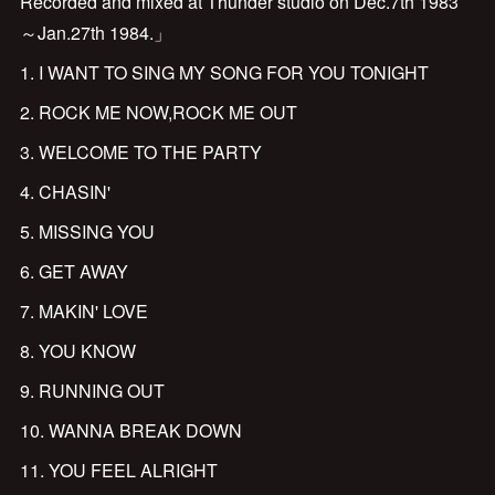
Recorded and mixed at Thunder studio on Dec.7th 1983
～Jan.27th 1984.」
1. I WANT TO SING MY SONG FOR YOU TONIGHT
2. ROCK ME NOW,ROCK ME OUT
3. WELCOME TO THE PARTY
4. CHASIN'
5. MISSING YOU
6. GET AWAY
7. MAKIN' LOVE
8. YOU KNOW
9. RUNNING OUT
10. WANNA BREAK DOWN
11. YOU FEEL ALRIGHT