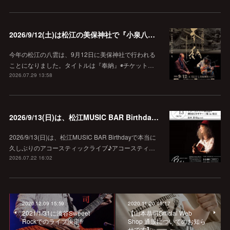
2026/9/12(土)は松江の美保神社で『小泉八雲朗読のしらべ』
今年の松江の八雲は、9月12日に美保神社で行われる
ことになりました。タイトルは『奉納』◉チケット…
2026.07.29 13:58
2026/9/13(日)は、松江MUSIC BAR Birthdayでアコースティック弾き語り弾きまくりギター三昧♪
2026/9/13(日)は、松江MUSIC BAR Birthdayで本当に
久しぶりのアコースティックライブ♪アコースティ…
2026.07.22 16:02
2020.12.09 15:59
2020.11.20 15:17
2021/1/31に渋谷Sweeet
【山本恭司Official Web
Rockでのライブ決定‼️
Shop 通販についてのお知ら
せです】