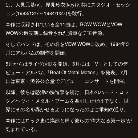
は、人見元基(v)、厚見玲衣(key)と共にスタジオ・セッシ
ョン(1983/12/7～1984/1/27)を敢行。
本作に収録されている全11曲は、BOW WOWとVOW
WOWの過渡期に録音された貴重なデモ音源。
そしてバンドは、その名をVOW WOWに改め、1984年3
月にアルバムの制作を開始。
5月からはライヴ活動を開始、6月には「V」としてのデ
ビュー・アルバム『Beat Of Metal Motion』を発表。7月
には東京・渋谷公会堂でデビュー・コンサートを開催。
以降、彼らは怒濤の快進撃を続け、日本のハード・ロッ
ク／ヘヴィ・メタル・ブームを牽引しただけでなく、世
界にその名を轟かせるようになったのはご承知の通り。
本作にはロック史に燦然と輝く彼らの“偉大なる第一歩”が
刻まれている。