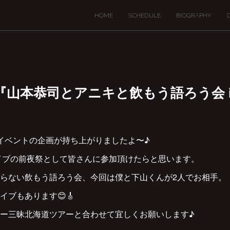
HOME
SCHEDULE
BIOGRAPHY
9(木) 『山本恭司とアニキと飲もう語ろう会 
しいイベントの企画が持ち上がりましたよ〜♪
IMEライブの前夜祭として皆さんに参加頂けたらと思います。
らない飲もう語ろう会、今回は僕と下山くんが2人でお相手。
ブもあります😊🎸
ー三昧北海道ツアーと合わせて宜しくお願いします♪