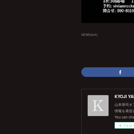
NEWS
(
845
)
KYOJI YA
山本恭司オ
情報を発信して
You can ch
フォロ