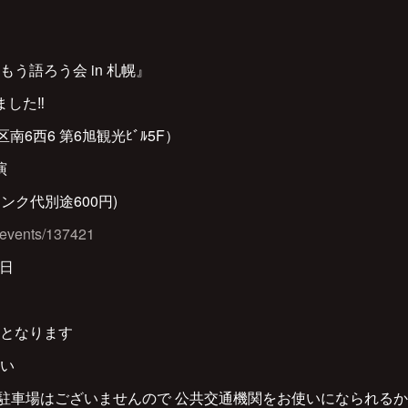
う語ろう会 in 札幌』
した‼︎
区南6西6 第6旭観光ﾋﾞﾙ5F）
演
リンク代別途600円)
et/events/137421
当日
算となります
さい
様用駐車場はございませんので 公共交通機関をお使いになられる