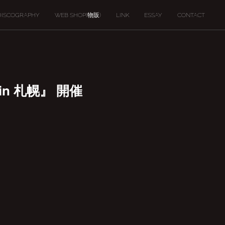
DISCOGRAPHY
WEB SHOP(物販)
LINK
ESSAY
CONTACT
in 札幌』 開催