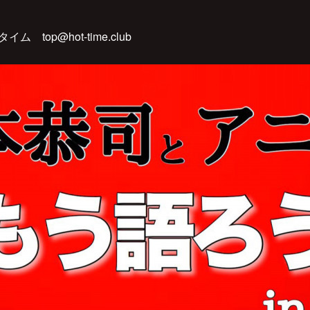
 top@hot-time.club