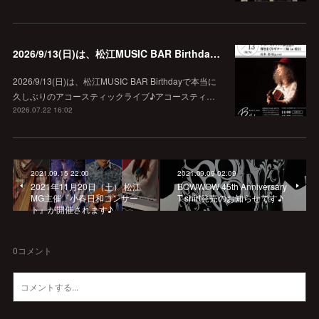
2026/9/13(日)は、松江MUSIC BAR Birthdayでアコースティック弾き語り弾きまくりギター三昧♪
2026/9/13(日)は、松江MUSIC BAR Birthdayで本当に
久しぶりのアコースティックライブ♪アコースティ…
2026.07.22 16:02
2021.09.15 22:00
2021.09.09 02:09
2021年11月20日（土） 松江
BOWWOW 45th Anniversary
MG主催『小春日和コンサー
T-shirt発売のお知らせです♪
ト』が開催されます♪
0
コメント