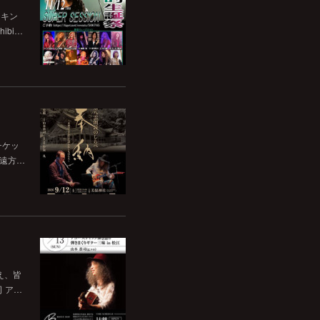
チキン
bi…
チケッ
。遠方…
いえ、皆
司 ア…