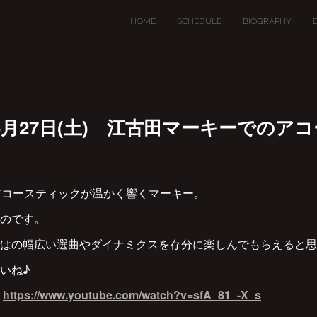
HOME
SCHEDULE
BIOGRAPHY
、5月27日(土) 江古田マーキーでのア
、アコースティックが温かく響くマーキー。
のです。
はの幅広い選曲やダイナミクスを存分に楽しんでもらえると思
いね♪
]
https://www.youtube.com/watch?v=sfA_81_-X_s