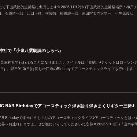
ジにて下山武徳的生誕祭に出演します🔷2026/11/12(木)下山武徳的生誕祭場所：神戸
、石原慎一郎、江口正祥、横関敦、松川純一郎、原田喧太寺沢功一、小笠原義弘、hi
の美保神社で『小泉八雲朗読のしらべ』
に美保神社で行われることになりました。タイトルは『奉納』◉チケットはローソン
です。翌日9/13(日)は同じ松江市のBirthdayでアコースティックライブも行います
MUSIC BAR Birthdayでアコースティック弾き語り弾きまくりギター三昧♪
SIC BAR Birthdayで本当に久しぶりのアコースティックライブ♪アコースティックとは
お連れしますよ。ぜひ観にいらしてくださいね😊👍🔷2026/9/13(日)『山本恭