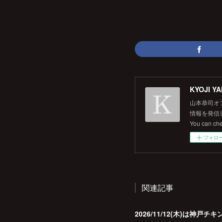
KYOJI YA
山本恭司オ
情報を発信して
You can ch
フォロ
関連記事
2026/11/12(木)は神