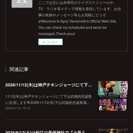
ここでは主に山本恭司のライヴスケジュールや、
TV、ラジオ等メディア情報を発信しています。お仕
事の依頼やメッセージ等もお気軽にどうぞ
♪Welcome to Kyoji Yamamoto's Official Web Site.
You can check my schedules and send me
messages.Thank you♪
フォロー
関連記事
2026/11/12(木)は神戸チキンジョージにて下山武徳的生誕祭に出演します♪
11/12(木)は神戸チキンジョージにて下山武徳的生誕祭
に出演します🔷2026/11/12(木)下山武徳的生誕祭場…
2026.07.31 10:13
2026/9/12(土)は松江の美保神社で『小泉八雲朗読のしらべ』