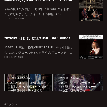
今年の松江の八雲は、9月12日に美保神社で行われる
ことになりました。タイトルは『奉納』◉チケット…
2026.07.29 13:58
2026/9/13(日)は、松江MUSIC BAR Birthdayでアコースティック弾き語り弾きまくりギター三昧♪
2026/9/13(日)は、松江MUSIC BAR Birthdayで本当に
久しぶりのアコースティックライブ♪アコースティ…
2026.07.22 16:02
2021.12.27 01:00
2021.12.17 10:01
2022/3/5安城、3/6名古屋で
2022/2/13 ラドンナ原宿での
山本恭司 vs 石原 SHARA 慎
弾き語り弾きまくりギター三
一郎 弾き語り弾きまくり…
昧決定しました😊🎸
0
コメント