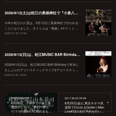
2026/9/12(土)は松江の美保神社で『小泉八雲朗読のしらべ』
今年の松江の八雲は、9月12日に美保神社で行われる
ことになりました。タイトルは『奉納』◉チケット…
2026.07.29 13:58
2026/9/13(日)は、松江MUSIC BAR Birthdayでアコースティック弾き語り弾きまくりギター三昧♪
2026/9/13(日)は、松江MUSIC BAR Birthdayで本当に
久しぶりのアコースティックライブ♪アコースティ…
2026.07.22 16:02
2017.06.24 17:11
2017.06.23 05:08
8月26日、下関市で小泉八雲
8月25日(金)に東京キネマ倶
朗読のしらべ 『夢幻〜夢と
楽部で行われるGuitar☆Man
うつつのあわいに現れるも…
Live#33の先行予約を行い…