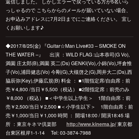
返信しました。 しかしエラーで戻っている方が5名いら
っしゃるので こちらからのメールが届いていない場合、
お申込みアドレスに7月2日までにご連絡ください。 宜し
くお願いします♪
◆2017/8/25(金) 『Guitar☆Man Live#33 – SMOKE ON
THE WATER –』 出演 ：WILD FLAG :山本恭司(G Vo),
満園 庄太郎(B),満園 英二(Ds) GENKI(Vo),小錦(Vo),坪倉惟
子(Vo),浦田健志(Vo) 今剛(G),大槻啓之(G),岡井大二(Ds),西
脇辰弥(Key),伊藤広規(B) 料金 ： ■1階指定席/自由席：前
売￥4,800 /当日￥5,500（税込） ■2階指定席：前売のみ
￥8,000 （税込） ■＜中学生以上学生＞ 1階自由席：前
売￥2,500/当日￥2,500 ■＜小学生以下＞ 1階自由席：前
売￥1,000/当日￥1,000 時間 ： 開場18:00 / 開演18:45 場
所 ：東京キネマ倶楽部
http://www.kinema.jp/
東京都
台東区根岸1-1-14 Tel: 03-3874-7988