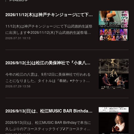
2026/11/12(木)は神戸チキンジョージにて下山武徳的生誕祭に出演します♪
11/12(木)は神戸チキンジョージにて下山武徳的生誕祭
に出演します🔷2026/11/12(木)下山武徳的生誕祭場…
2026.07.31 10:13
2026/9/12(土)は松江の美保神社で『小泉八雲朗読のしらべ』
今年の松江の八雲は、9月12日に美保神社で行われる
ことになりました。タイトルは『奉納』◉チケット…
2026.07.29 13:58
2026/9/13(日)は、松江MUSIC BAR Birthdayでアコースティック弾き語り弾きまくりギター三昧♪
2026/9/13(日)は、松江MUSIC BAR Birthdayで本当に
久しぶりのアコースティックライブ♪アコースティ…