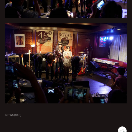
NEWS
(
845
)