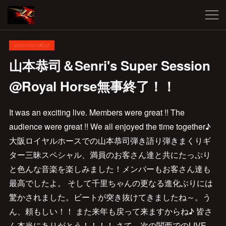
2017.07.10 06:27
山本恭司＆Senri's Super Session
@Royal Horse無事終了！！
It was an exciting live. Members were great !! The
audience were great !! We all enjoyed the time together♪
大阪ロイヤルホースでの山本恭司弾き語り弾きまくりギ
ター三昧スペシャル、満員のお客さん達と共にたっぷり
と色んな音楽を楽しみました！メンバーもお客さん達も
最高でしたよ。 そして千里ちゃんの更なる進化ぶりには
驚かされました。ビートが突き抜けてきましたね～。う
ん、頼もしい！！ また来年も戻って来ますからね♪ 皆さ
ん本当にありがとう！！！！ さて、次の関西でのLIVE