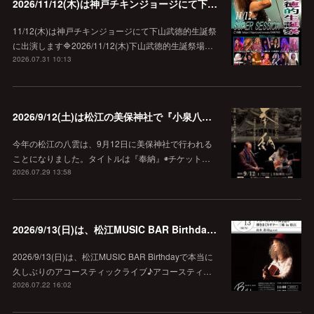
2026/11/12(木)は神戸チキンジョージにて下山武徳的生誕祭に出演します♪
11/12(木)は神戸チキンジョージにて下山武徳的生誕祭
に出演します🔷2026/11/12(木)下山武徳的生誕祭場…
2026.07.31 10:13
2026/9/12(土)は松江の美保神社で『小泉八雲朗読のしらべ』
今年の松江の八雲は、9月12日に美保神社で行われる
ことになりました。タイトルは『奉納』◉チケット…
2026.07.29 13:58
2026/9/13(日)は、松江MUSIC BAR Birthdayでアコースティック弾き語り弾きまくりギター三昧♪
2026/9/13(日)は、松江MUSIC BAR Birthdayで本当に
久しぶりのアコースティックライブ♪アコースティ…
2026.07.22 16:02