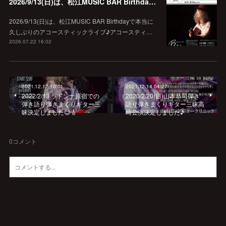
2026/9/13(日)は、松江MUSIC BAR Birthdayでアコースティック弾き語り弾きまくりギター三昧♪
2026/9/13(日)は、松江MUSIC BAR Birthdayで本当に
久しぶりのアコースティックライブ♪アコースティ…
2026.07.22 16:02
2021.12.17 10:01
2021.12.14 04:27
2022/2/13 ラドンナ原宿での
2020/2/20(日)山本恭司弾き
弾き語り弾きまくりギター三
語り弾きまくりギター三昧高
昧決定しました😊🎸
崎公演決定しました♪
0
コメント