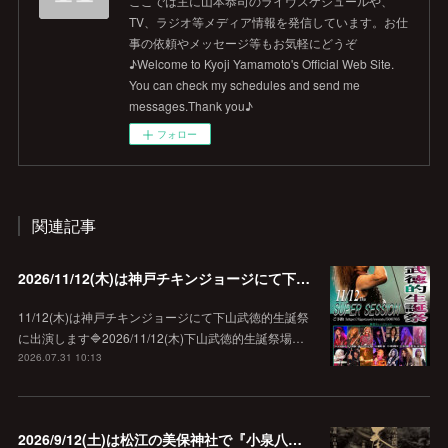
ここでは主に山本恭司のライヴスケジュールや、
TV、ラジオ等メディア情報を発信しています。お仕
事の依頼やメッセージ等もお気軽にどうぞ
♪Welcome to Kyoji Yamamoto's Official Web Site.
You can check my schedules and send me
messages.Thank you♪
フォロー
関連記事
2026/11/12(木)は神戸チキンジョージにて下山武徳的生誕祭に出演します♪
11/12(木)は神戸チキンジョージにて下山武徳的生誕祭
に出演します🔷2026/11/12(木)下山武徳的生誕祭場…
2026.07.31 10:13
2026/9/12(土)は松江の美保神社で『小泉八雲朗読のしらべ』