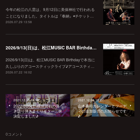
今年の松江の八雲は、9月12日に美保神社で行われる
ことになりました。タイトルは『奉納』◉チケット…
2026.07.29 13:58
2026/9/13(日)は、松江MUSIC BAR Birthdayでアコースティック弾き語り弾きまくりギター三昧♪
2026/9/13(日)は、松江MUSIC BAR Birthdayで本当に
久しぶりのアコースティックライブ♪アコースティ…
2026.07.22 16:02
2021.12.15 15:00
2021.12.09 18:27
2022/2/26(土)横須賀初の弾
山本恭司カレンダーとフーデ
き語り弾きまくりギター三昧
ィの追加販売のお知らせです
決定しました♪
♪
0
コメント