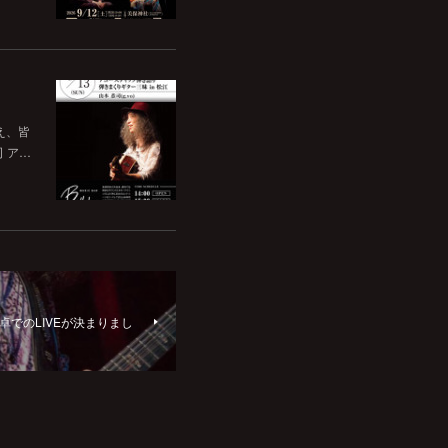
いえ、皆
司 ア…
se卓でのLIVEが決まりまし