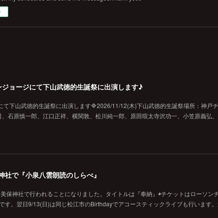
ー
戸チキンジョージにて下山武徳的生誕祭に出演します♪
ジにて下山武徳的生誕祭に出演します🔷2026/11/12(木)下山武徳的生誕祭場所：神戸
、石原慎一郎、江口正祥、横関敦、松川純一郎、原田喧太寺沢功一、小笠原義弘、hi
の美保神社で『小泉八雲朗読のしらべ』
に美保神社で行われることになりました。タイトルは『奉納』◉チケットはローソン
です。翌日9/13(日)は同じ松江市のBirthdayでアコースティックライブも行います