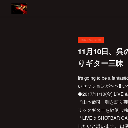
2017.07.25 08:40
11月10日、
りギター三昧 
It's going to be a f
いセッションが〜〜‼︎ いつ
◆2017/11/10(金) LI
『山本恭司 弾き語り弾
リックギターを駆使し独
「LIVE & SHOTBA
したいと思います。 出演 ：