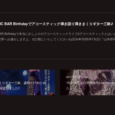
MUSIC BAR Birthdayでアコースティック弾き語り弾きまくりギター三昧♪
SIC BAR Birthdayで本当に久しぶりのアコースティックライブ♪アコースティックとは
お連れしますよ。ぜひ観にいらしてくださいね😊👍🔷2026/9/13(日)『山本恭
2017.07.12 03:38
りギター三昧、盛岡(11/18)と由
10月14日 山口県周南市Live Hou
が決定しました!!
た！