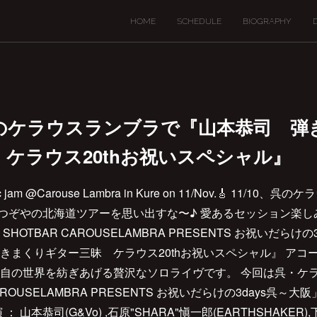
HOME
SCHEDULE
BIOGRAPHY
呉のケラウスランブラで『山本恭司 
ケラウス20thお祝いスペシャル』
antastic jam @Carouse Lambra in Kure on 11/Nov.🎸 1
ぞやの北海道ツアーを思い出すな〜♪ 愛あるセッション楽しみです(^_^)v
VE & SHOTBAR CAROUSELAMBRA PRESENTS お祝いだらけの3
きまくりギター三昧 ケラウス20thお祝いスペシャル』 アコ
自の世界を紡ぎあげる贅沢なソロライヴです。 今回は呉・ケラ
R CAROUSELAMBRA PRESENTS お祝いだらけの3days呉
 山本恭司(G&Vo) ,石原"SHARA"愼一郎(EARTHSHAKER),