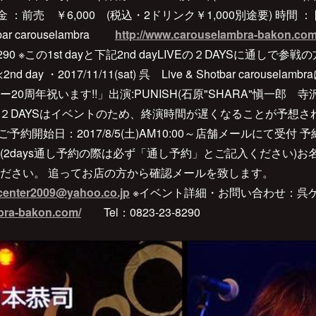
?? 料金 ：前売 ￥6,000 (税込・2ドリンク￥1,000別途要) 時間 ： 開場
bar carouselambra
http://www.carouselambra-bakon.com
23-8290 ※この1st dayと下記2nd dayLIVEの２DAYSに通し
day ・2017/11/11(sat) 呉 Live & Shotbar carouselamb
20周年祝います!!」出演:PUNISH(石原"SHARA"愼一郎
この２DAYSはイベントのため、終演時間が遅くなることが予想
予約開始日：2017/8/5(土)AM10:00～店舗メールにて受付
(2days通し予約の際は必ず「通し予約」とご記入ください)
ださい。 追ってお店の方から確認メールを致します。
center2009@yahoo.co.jp
※イベント詳細・お問い合わせ：
bra-bakon.com/
Tel：0823-23-8290