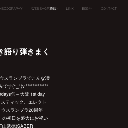
DISCOGRAPHY
WEB SHOP(物販)
LINK
ESSAY
CONTACT
弾き語り弾きまく
1/10、呉のケラウスランブラでこんな凄
 *************
days呉～大阪 1st day
ースティック、エレクト
ウスランブラ20周年
～大阪」の初日を盛大にお祝い
下山武徳(SABER