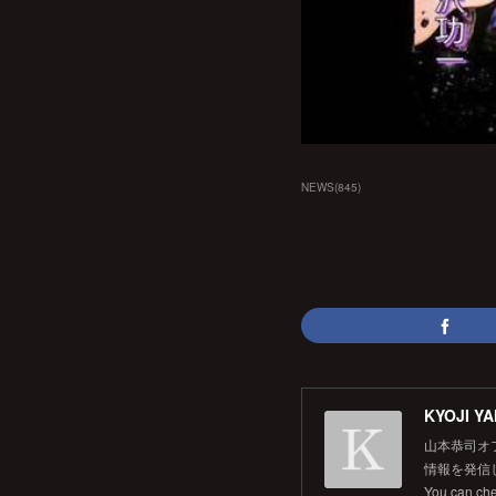
NEWS
(
845
)
KYOJI YA
山本恭司オ
情報を発信して
You can ch