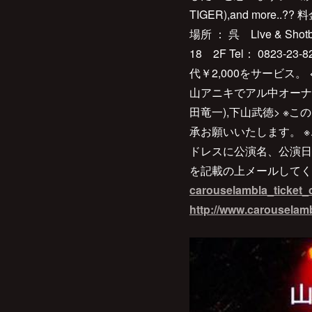
TIGER),and more..
場所 ： 呉 Live & Shot
18 2F Tel： 0823-
代￥2,000をサービス。 <2nd 
山アニキでアル中オーナー
田竜一),下山武徳> ※
承お願いいたします。 ※ご
ドレスに公演名、公演日
を記載の上メールしてく
carouselambla_ticket_
http://www.carouselam