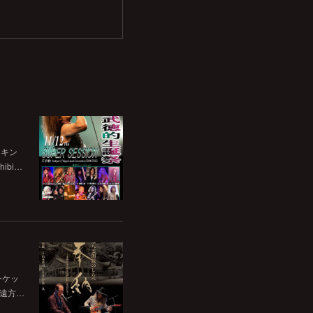
チキン
bi…
チケッ
。遠方…