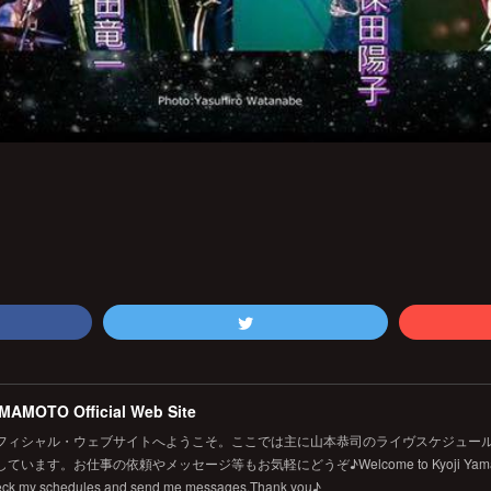
MAMOTO Official Web Site
フィシャル・ウェブサイトへようこそ。ここでは主に山本恭司のライヴスケジュール
います。お仕事の依頼やメッセージ等もお気軽にどうぞ♪Welcome to Kyoji Yamamoto's 
eck my schedules and send me messages.Thank you♪