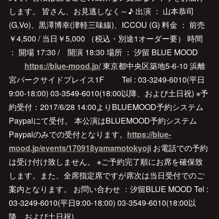
します。 皆さん、お見逃しなく～♪ 出演 ： 山本恭司
(G,Vo)、黒澤博幸(津軽三味線)、ICCOU (G) 料金 ： 前売
￥4,500 / 当日￥5,000 （税込・別途1オーダー要） 時間
： 開場 17:30 / 開演 18:30 場所 ： 汐留 BLUE MOOD
https://blue-mood.jp/
東京都中央区築地5-6-10 浜離
宮パークサイドプレイス1F Tel : 03-3249-6010(平日
9:00-18:00) 03-3549-6010(18:00以降、および土日祝) ※予
約受付：2017/6/28 14:00よりBLUEMOOD予約システム
Paypalにて受付。 本公演はBLUEMOOD予約システム
Paypalのみでの受付となります。
https://blue-
mood.jp/events/170918yamamotokyoji
お電話での予約
は受け付け致しません。 ※ご予約完了順にお席を確保致
します。また、全席指定席ですが席次は当日受付でのご
案内となります。 お問い合わせ ：汐留BLUE MOOD Tel :
03-3249-6010(平日9:00-18:00) 03-3549-6010(18:00以
降、および土日祝)