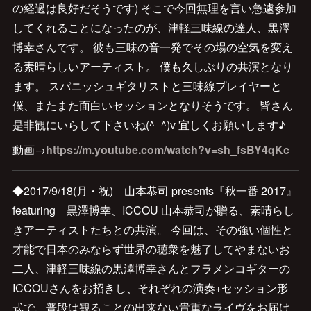
の経過は良好だそうです) そこで今回無理を言い急遽参加
してくれることになったのが、津軽三味線の達人、黒澤
博幸さんです。 彼も三味の音一発でその場の空気を変え
る素晴らしいアーティスト。 僕も久しぶりの共演となり
ます。 スパニッシュギタリストと三味線プレイヤーと
僕、またまた面白いセッションとなりそうです。 皆さん
是非観にいらして下さいね(^_^)v 宜しくお願いします♪
動画→
https://m.youtube.com/watch?v=sh_fsBY4qKc
◆2017/9/18(月・祝) 山本恭司 presents『秋一番 2017』
featuring 黒澤博幸、ICCOU 山本恭司が贈る、素晴らし
きアーティストたちとの共演。 今回は、その強い個性と
才能で日本のみならず世界の聴衆を魅了してやまないお
二人、津軽三味線の黒澤博幸さんとフラメンコギターの
ICCOUさんをお招きし、それぞれの演奏+セッション形
式で、普段は観ることの出来ない貴重なライヴをお届け