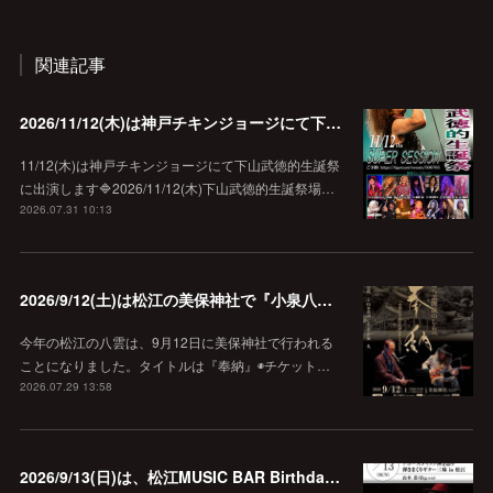
関連記事
2026/11/12(木)は神戸チキンジョージにて下山武徳的生誕祭に出演します♪
11/12(木)は神戸チキンジョージにて下山武徳的生誕祭
に出演します🔷2026/11/12(木)下山武徳的生誕祭場…
2026.07.31 10:13
2026/9/12(土)は松江の美保神社で『小泉八雲朗読のしらべ』
今年の松江の八雲は、9月12日に美保神社で行われる
ことになりました。タイトルは『奉納』◉チケット…
2026.07.29 13:58
2026/9/13(日)は、松江MUSIC BAR Birthdayでアコースティック弾き語り弾きまくりギター三昧♪