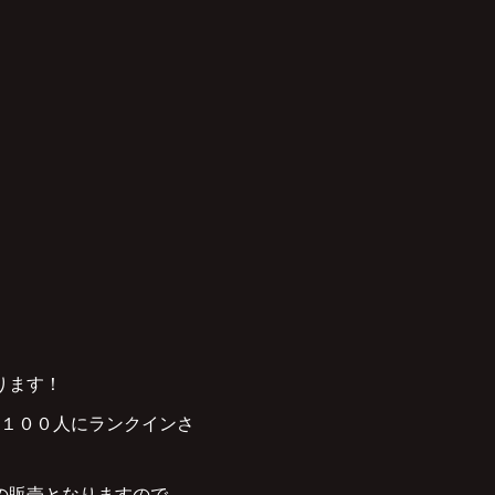
ります！
１００人にランクインさ
の販売となりますので、