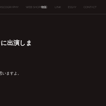
DISCOGRAPHY
WEB SHOP(物販)
LINK
ESSAY
CONTACT
ケに出演しま
思いますよ。‬