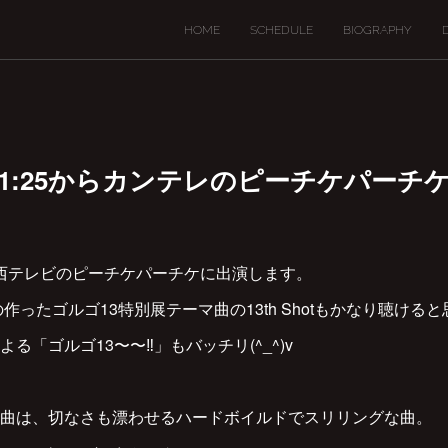
HOME
SCHEDULE
BIOGRAPHY
夜1:25からカンテレのピーチケパーチ
から、関西テレビのピーチケパーチケに出演します。‬
作ったゴルゴ13特別展テーマ曲の13th Shotもかなり聴けると
る「ゴルゴ13〜〜‼︎」もバッチリ(^_^)v‬
曲は、切なさも漂わせるハードボイルドでスリリングな曲。