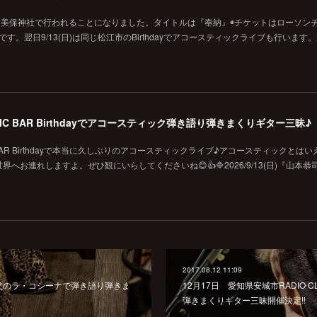
に美保神社で行われることになりました。タイトルは『奉納』◉チケットはローソン
です。翌日9/13(日)は同じ松江市のBirthdayでアコースティックライブも行います
MUSIC BAR Birthdayでアコースティック弾き語り弾きまくりギター三昧♪
SIC BAR Birthdayで本当に久しぶりのアコースティックライブ♪アコースティックとは
お連れしますよ。ぜひ観にいらしてくださいね😊👍🔷2026/9/13(日)『山本恭
2017.08.12 11:09
、秩父のラ・コシーナで弾き語り弾きま
12月17日 愛知県安城市RADIO 
弾きまくりギター三昧開催決定!!