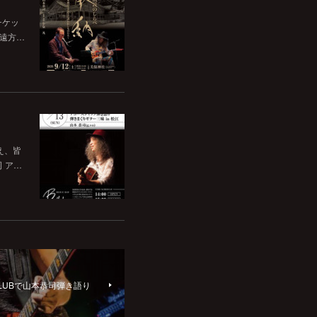
チケッ
。遠方…
いえ、皆
司 ア…
CLUBで山本恭司弾き語り