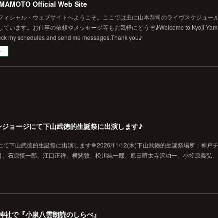
MAMOTO Official Web Site
フィシャル・ウェブサイトへようこそ。ここでは主に山本恭司のライヴスケジュール
います。お仕事の依頼やメッセージ等もお気軽にどうぞ♪Welcome to Kyoji Yamamoto's 
eck my schedules and send me messages.Thank you♪
ー
戸チキンジョージにて下山武徳的生誕祭に出演します♪
ジにて下山武徳的生誕祭に出演します🔷2026/11/12(木)下山武徳的生誕祭場所：神戸
、石原慎一郎、江口正祥、横関敦、松川純一郎、原田喧太寺沢功一、小笠原義弘、hi
の美保神社で『小泉八雲朗読のしらべ』