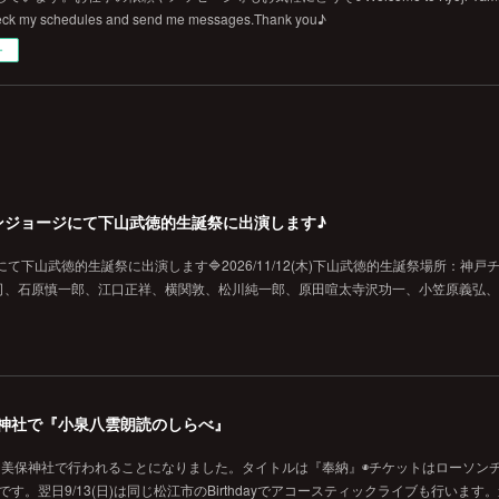
eck my schedules and send me messages.Thank you♪
ー
戸チキンジョージにて下山武徳的生誕祭に出演します♪
ジにて下山武徳的生誕祭に出演します🔷2026/11/12(木)下山武徳的生誕祭場所：神戸
、石原慎一郎、江口正祥、横関敦、松川純一郎、原田喧太寺沢功一、小笠原義弘、hi
の美保神社で『小泉八雲朗読のしらべ』
に美保神社で行われることになりました。タイトルは『奉納』◉チケットはローソン
です。翌日9/13(日)は同じ松江市のBirthdayでアコースティックライブも行います