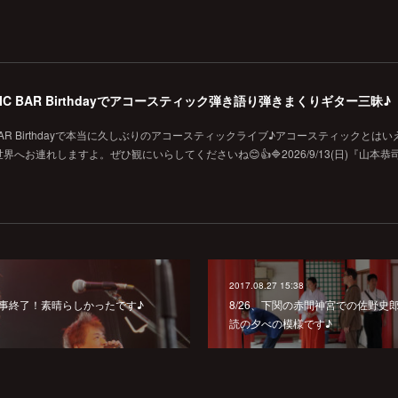
MUSIC BAR Birthdayでアコースティック弾き語り弾きまくりギター三昧♪
SIC BAR Birthdayで本当に久しぶりのアコースティックライブ♪アコースティックとは
お連れしますよ。ぜひ観にいらしてくださいね😊👍🔷2026/9/13(日)『山本恭
2017.08.27 15:38
ヴ無事終了！素晴らしかったです♪
8/26、下関の赤間神宮での佐野史
読の夕べの模様です♪