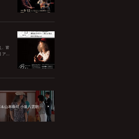
いえ、皆
司 ア…
郎＆山本恭司 小泉八雲朗