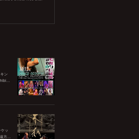
チキン
bi…
チケッ
。遠方…