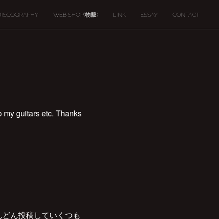
DISCOGRAPHY
WEB SHOP(物販)
LINK
ESSAY
CONTACT
o my guitars etc. Thanks
んどん投稿していくつも