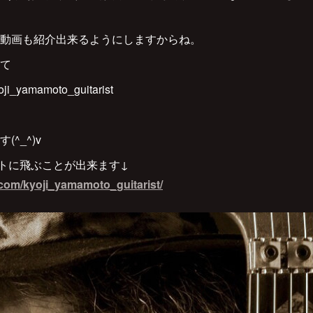
動画も紹介出来るようにしますからね。
て
i_yamamoto_guitarist
^_^)v
トに飛ぶことが出来ます↓
.com/kyoji_yamamoto_guitarist/