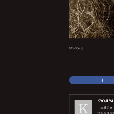
NEWS
(
845
)
KYOJI YA
山本恭司オ
情報を発信して