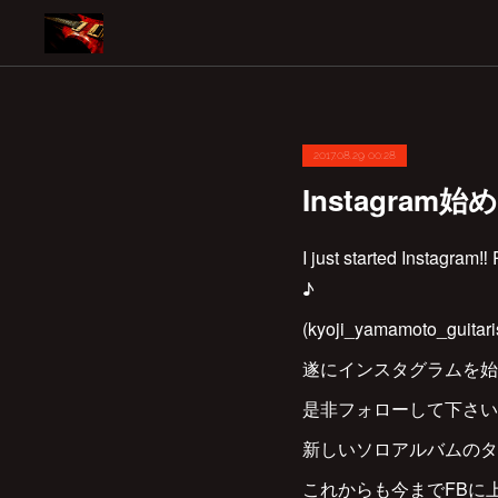
2017.08.29 00:28
Instagram始
I just started Instagram
♪
(kyoji_yamamoto_guitari
遂にインスタグラムを始
是非フォローして下さい
新しいソロアルバムのタイ
これからも今までFBに