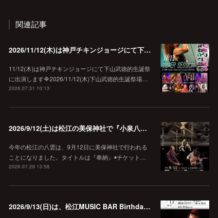
関連記事
2026/11/12(木)は神戸チキンジョージにて下山武徳的生誕祭に出演します♪
11/12(木)は神戸チキンジョージにて下山武徳的生誕祭
に出演します🔷2026/11/12(木)下山武徳的生誕祭場…
2026.07.31 10:13
2026/9/12(土)は松江の美保神社で『小泉八雲朗読のしらべ』
今年の松江の八雲は、9月12日に美保神社で行われる
ことになりました。タイトルは『奉納』◉チケット…
2026.07.29 13:58
2026/9/13(日)は、松江MUSIC BAR Birthdayでアコースティック弾き語り弾きまくりギター三昧♪