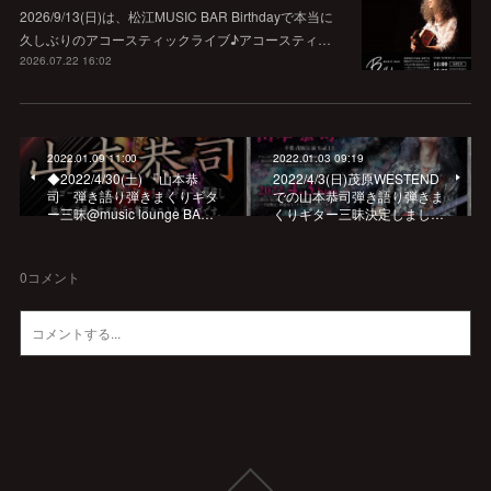
2026/9/13(日)は、松江MUSIC BAR Birthdayで本当に
久しぶりのアコースティックライブ♪アコースティ…
2026.07.22 16:02
2022.01.09 11:00
2022.01.03 09:19
◆2022/4/30(土) 『山本恭
2022/4/3(日)茂原WESTEND
司 弾き語り弾きまくりギタ
での山本恭司弾き語り弾きま
ー三昧@music lounge BA…
くりギター三昧決定しまし…
0
コメント