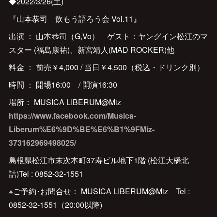
◆2022/3/26(土)
『山本恭司 飲もう語ろう会 Vol.11』
出演 ： 山本恭司（G,Vo） ゲスト：ヤングイン松江のマ
スター (福島康祐)、新宮靖人(MAD ROCKER)他
料金 ： 前売￥4,000 / 当日￥4,500（税込・ドリンク別）
時間 ： 開場16:00 / 開演16:30
場所： MUSICA LIBERUM@Miz
https://www.facebook.com/Musica-
Liberum%E6%9D%BE%E6%B1%9FMiz-
373162969498025/
島根県松江市末次本町37寿ビル地下1階 (松江大橋北
詰)Tel : 0852-32-1551
※ご予約･お問合せ： MUSICA LIBERUM@Miz Tel :
0852-32-1551（20:00以降)