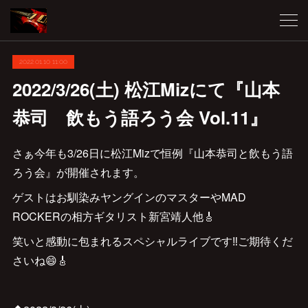
2022.01.10 11:00
2022/3/26(土) 松江Mizにて『山本
恭司 飲もう語ろう会 Vol.11』
さぁ今年も3/26日に松江Mizで恒例『山本恭司と飲もう語
ろう会』が開催されます。
ゲストはお馴染みヤングインのマスターやMAD
ROCKERの相方ギタリスト新宮靖人他🎸
笑いと感動に包まれるスペシャルライブです‼️ご期待くだ
さいね😄🎸