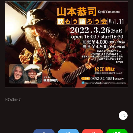
NEWS
(
845
)