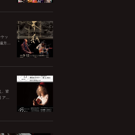
チケッ
。遠方…
いえ、皆
司 ア…