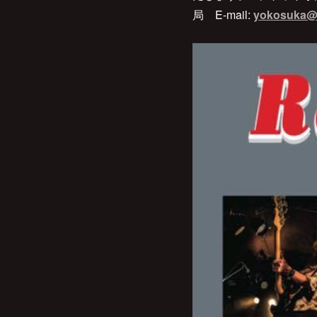
局 E-mail:
yokosuka@r