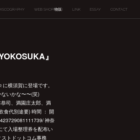
DISCOGRAPHY
WEB SHOP(物販)
LINK
ESSAY
CONTACT
an YOKOSUKA』
LAG、久々に横須賀に登場です。
ないかな〜〜(笑)
LAG : 山本恭司、満園庄太郎、満
税込・飲食代別途要) 時間 ： 開
423729081111739/ 神奈
より会場にて入場整理券を配布い
ィストドットコム事務