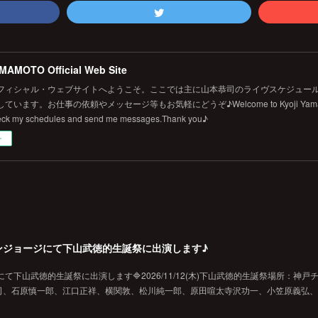
MAMOTO Official Web Site
フィシャル・ウェブサイトへようこそ。ここでは主に山本恭司のライヴスケジュール
います。お仕事の依頼やメッセージ等もお気軽にどうぞ♪Welcome to Kyoji Yamamoto's 
eck my schedules and send me messages.Thank you♪
ー
戸チキンジョージにて下山武徳的生誕祭に出演します♪
ジにて下山武徳的生誕祭に出演します🔷2026/11/12(木)下山武徳的生誕祭場所：神戸
、石原慎一郎、江口正祥、横関敦、松川純一郎、原田喧太寺沢功一、小笠原義弘、hi