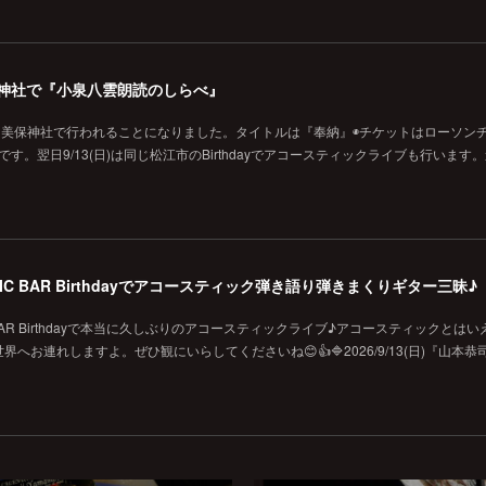
の美保神社で『小泉八雲朗読のしらべ』
に美保神社で行われることになりました。タイトルは『奉納』◉チケットはローソン
です。翌日9/13(日)は同じ松江市のBirthdayでアコースティックライブも行います
MUSIC BAR Birthdayでアコースティック弾き語り弾きまくりギター三昧♪
SIC BAR Birthdayで本当に久しぶりのアコースティックライブ♪アコースティックとは
お連れしますよ。ぜひ観にいらしてくださいね😊👍🔷2026/9/13(日)『山本恭