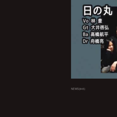
NEWS
(
845
)