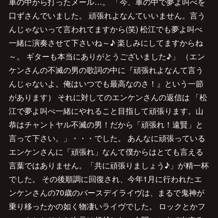
車の中から打ったメール…。 「今、車の中で夢よ叫べを
口ずさんでいました。 頑張れよなんていいません。言う
んじゃないって言われてますから(笑) 松江でも夢よ叫べ
一緒に演奏させて下さいね～♪ 楽しみにしてますからね
～。 ギターも本当にありがとうございました♪」 （エン
ケンさんの不滅の男の歌詞の中に『頑張れよなんて言う
んじゃないよ。俺はいつでも最高なのさ！』という一節
があります） それに対してのエンケンさんの返信は 「松
江で夢よ叫べ一緒にやれること目指して頑張ります。山
恭はチャントヤル不滅の男！だから「頑張れ！遠賢」と
言って下さい。」・・・でした。 あんなに頑張っている
エンケンさんに「頑張れ」なんて僕からはとても言える
言葉ではありません。「共に頑張りましょう♪」が精一杯
でした。 その後順調に回復され、今年1月に行われたエ
ンケンさんの70歳のバースデイライヴは、まるで鬼神が
乗り移ったかの如く物凄いライヴでした。 ロックとかフ