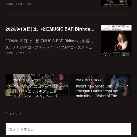
2026.07.29 13:58
2026/9/13(日)は、松江MUSIC BAR Birthdayでアコースティック弾き語り弾きまくりギター三昧♪
2026/9/13(日)は、松江MUSIC BAR Birthdayで本当に
久しぶりのアコースティックライブ♪アコースティ…
2026.07.22 16:02
2017.10.28 14:59
2017.10.19 16:42
今年も12/23に山本恭司弾き
Kyoji's new video Clip
語り弾きまくりギター三昧、
"Nessun Dorma" from his
クリスマス・スペシャルコ…
solo album "Voice of The …
0
コメント