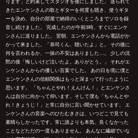
ります」と約束してスタジオを後にしました。 送られて
きたエンケンさんの歌とギターを何度も聴き、使うギタ
ーを決め、自分の部屋で納得のいくところまでソロを録
音し続けました。 完成したのが午前3時。すぐにエンケ
ンさんに送りました。 翌朝、エンケンさんから電話がか
かって来ました。「恭司くん、聴いたよ」と。 その後に
何を言われるか、一抹の不安はありました…。 少しの沈
黙の後「悔しいけど泣いたよ。ありがとう。」 それがエ
ンケンさんからの優しい言葉でした。 あの日を境に僕と
エンケンさんの信頼関係はもっと深まって行ったように
思います。 「ちゃんとやれ！えんけん！」とエンケンさ
んは自分に向かって仰います。そして僕も「ちゃんとや
れ！きょうじ！」と常に自分に言い聞かせています。 エ
ンケンさんの音楽へのひたむきさは、いつどこで見ても
素晴らしかったです。常に誰よりも本気、良くなかった
ことなどただの一度もありません。 あんなに繊細でいな