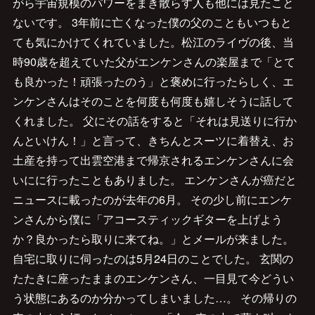
がら宇宙規模のパワーをまき散らす人も他には見たこと
ないです。 3年前に亡くなった僕の父のこともいつもと
ても気にかけてくれていました。松江のライヴの後、当
時90歳を超えていた父がエンケンさんの楽屋まで「とて
も良かった！頑張ったのう」と褒めに行ったらしく、エ
ンケンさんはそのことを何度も何度も嬉しそうに話して
くれました。 父にその話をすると「それは見送りに行か
んといけん！」と言って、きちんとスーツに着替え、お
土産を持って出雲空港まで帰京されるエンケンさんに会
いにに行ったこともありました。 エンケンさんが癌だと
ニュースに載ったのが去年の6月。 その少し前にエンケ
ンさんから僕に「アコースティックギターを上げよう
か？良かったら取りに来てね。」とメールが来ました。
自宅に取りに伺ったのは5月24日のことでした。 玄関の
たたきに座ったままのエンケンさん、一目見て今どうい
う状態にあるのか分かってしまいました…。 その帰りの