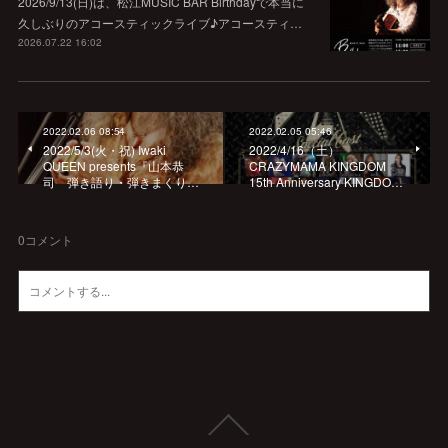
2026/9/13(日)は、松江MUSIC BAR Birthdayで本当に
久しぶりのアコースティックライブ♪アコースティ…
2026.07.22 16:02
2022.02.06 08:54
2022.02.05 05:46
2022/5/3(火・祝) Iwaki
2022/4/16（土）
QUEEN presents『山本恭
CRAZYMAMA KINGDOM
司 弾き語り・弾きまくり…
15th Anniversary KINGDO…
0
コメント