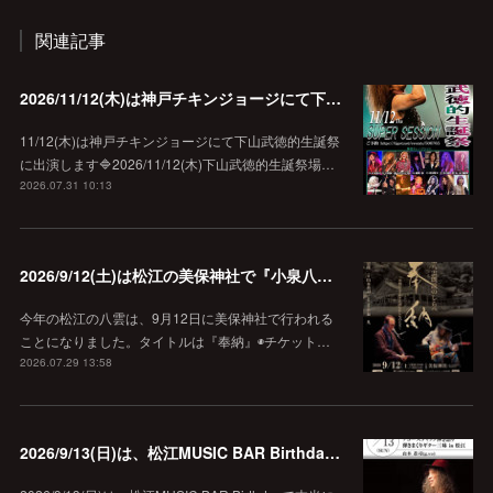
関連記事
2026/11/12(木)は神戸チキンジョージにて下山武徳的生誕祭に出演します♪
11/12(木)は神戸チキンジョージにて下山武徳的生誕祭
に出演します🔷2026/11/12(木)下山武徳的生誕祭場…
2026.07.31 10:13
2026/9/12(土)は松江の美保神社で『小泉八雲朗読のしらべ』
今年の松江の八雲は、9月12日に美保神社で行われる
ことになりました。タイトルは『奉納』◉チケット…
2026.07.29 13:58
2026/9/13(日)は、松江MUSIC BAR Birthdayでアコースティック弾き語り弾きまくりギター三昧♪