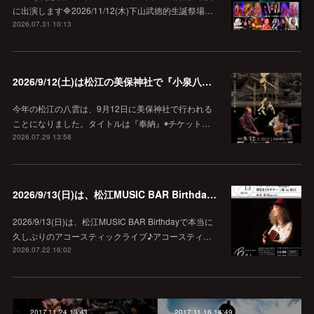
に出演します🔷2026/11/12(木)下山武徳的生誕祭場…
2026.07.31 10:13
2026/9/12(土)は松江の美保神社で『小泉八雲朗読のしらべ』
今年の松江の八雲は、9月12日に美保神社で行われる
ことになりました。タイトルは『奉納』◉チケット…
2026.07.29 13:58
2026/9/13(日)は、松江MUSIC BAR Birthdayでアコースティック弾き語り弾きまくりギター三昧♪
2026/9/13(日)は、松江MUSIC BAR Birthdayで本当に
久しぶりのアコースティックライブ♪アコースティ…
2026.07.22 16:02
2017.11.24 13:43
2017.11.16 14:49