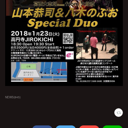
NEWS
(
845
)