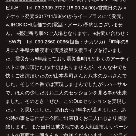
ビルB1 Tel: 03-3339-2727 (18:00-24:00)※営業日のみ ※
チケット発売:2017/11/28(火)からイープラスにて発売。
※JIROKICHI店舗での(電話・メール)予約はございませ
ん。 ※整理番号順のご入場となります。 ※お問い合わせ：
TSW内 Tel: 090-2660-0066(担当：ナカツカ) 『昨年の8
月に岩手県大船渡市で震災復興支援ライブを行いまし
た。震災から5年経っており震災当時ほど多くのアーティ
ストに参加頂けたわけではありませんが、そんな中でも
快くご出演頂いたのが山本恭司さんと八木のぶおさんで
した。そして本番では実現しませんでしたがリハーサル
で、ほんの少しだけお二人のセッションを見る事が出来
ました。そのとき「ぜひ、このDuoセッションを実現し
たい」と思いました。 あれから1年半が過ぎました。あ
の時の事を忘れずに今回ご出演頂くお二人に心より感謝
致します。 また当日は被災地である大船渡市よりベーシ
ストの葛西大志朗さんもご参加くださいます。 このライ