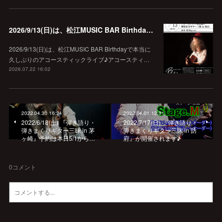
2026/9/13(日)は、松江MUSIC BAR Birthdayでアコースティック弾き語り弾きまくりギター三昧♪
2026/9/13(日)は、松江MUSIC BAR Birthdayで本当に
久しぶりのアコースティックライブ♪アコースティ…
2026.07.22 16:02
2022.04.30 16:24
2022.04.01 12:01
2022/6/18(土) 『弾き語り・
2022/7/17(日) 『弾き語り・
弾きまくりギター三昧 in 茅
弾きまくりギター三昧 in 防
ヶ崎』予約は本日5/1から…
府』が開催されます♪
0
コメント