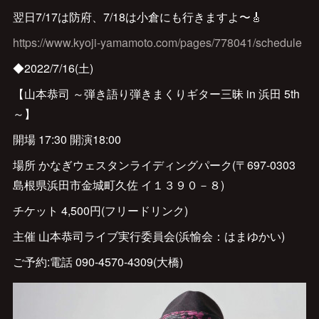
翌日7/17は防府、7/18は小倉にも行きますよ〜🎸
https://www.kyoji-yamamoto.com/pages/778041/schedule
◆2022/7/16(土)
【山本恭司 ～弾き語り弾きまくりギター三昧 in 浜田 5th
～】
開場 17:30 開演18:00
場所 かなぎウェスタンライディングパーク(〒697-0303
島根県浜田市金城町久佐 イ１３９０－８)
チケット 4,500円(フリードリンク)
主催 山本恭司ライブ実行委員会(浜愉会：はまゆかい)
ご予約:電話 090-4570-4309(大橋)