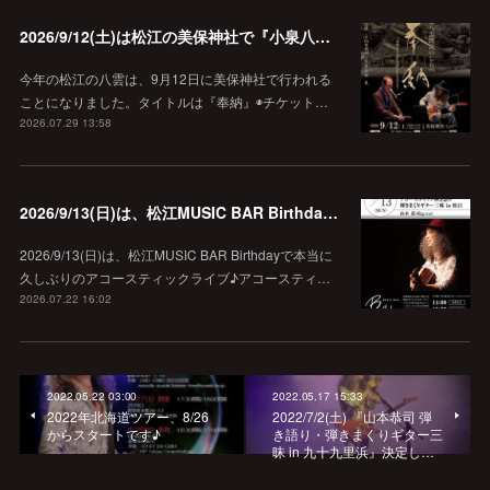
2026/9/12(土)は松江の美保神社で『小泉八雲朗読のしらべ』
今年の松江の八雲は、9月12日に美保神社で行われる
ことになりました。タイトルは『奉納』◉チケット…
2026.07.29 13:58
2026/9/13(日)は、松江MUSIC BAR Birthdayでアコースティック弾き語り弾きまくりギター三昧♪
2026/9/13(日)は、松江MUSIC BAR Birthdayで本当に
久しぶりのアコースティックライブ♪アコースティ…
2026.07.22 16:02
2022.05.22 03:00
2022.05.17 15:33
2022年北海道ツアー、8/26
2022/7/2(土) 『山本恭司 弾
からスタートです♪
き語り・弾きまくりギター三
昧 in 九十九里浜』決定し…