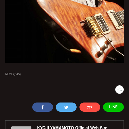
NEWS
(
845
)
KYOJI YAMAMOTO Official Web Site